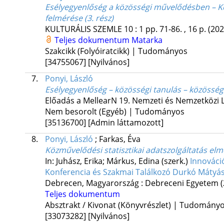
Esélyegyenlőség a közösségi művelődésben – Kö
felmérése (3. rész)
KULTURÁLIS SZEMLE
10
:
1
pp. 71-86. , 16 p.
(202
Teljes dokumentum
Matarka
Szakcikk (Folyóiratcikk) | Tudományos
[34755067]
[Nyilvános]
7.
Ponyi, László
Esélyegyenlőség – közösségi tanulás – közössé
Előadás a MellearN 19. Nemzeti és Nemzetközi L
Nem besorolt (Egyéb) | Tudományos
[35136700]
[Admin láttamozott]
8.
Ponyi, László
;
Farkas, Éva
Közművelődési statisztikai adatszolgáltatás elmé
In: Juhász, Erika; Márkus, Edina (szerk.)
Innováci
Konferencia és Szakmai Találkozó Durkó Mátyás
Debrecen, Magyarország :
Debreceni Egyetem
Teljes dokumentum
Absztrakt / Kivonat (Könyvrészlet) | Tudomány
[33073282]
[Nyilvános]