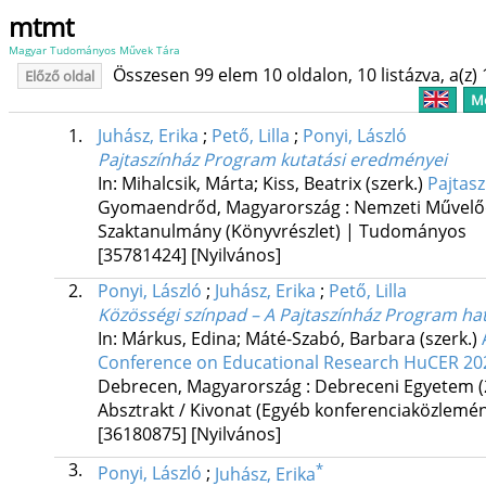
mtmt
Magyar Tudományos Művek Tára
Összesen 99 elem 10 oldalon, 10 listázva, a(z) 
Előző oldal
Me
1.
Juhász, Erika
;
Pető, Lilla
;
Ponyi, László
Pajtaszínház Program kutatási eredményei
In: Mihalcsik, Márta; Kiss, Beatrix (szerk.)
Pajtasz
Gyomaendrőd, Magyarország :
Nemzeti Művelőd
Szaktanulmány (Könyvrészlet) | Tudományos
[35781424]
[Nyilvános]
2.
Ponyi, László
;
Juhász, Erika
;
Pető, Lilla
Közösségi színpad – A Pajtaszínház Program ha
In: Márkus, Edina; Máté-Szabó, Barbara (szerk.)
Conference on Educational Research HuCER 20
Debrecen, Magyarország :
Debreceni Egyetem
Absztrakt / Kivonat (Egyéb konferenciaközlem
[36180875]
[Nyilvános]
3.
*
Ponyi, László
;
Juhász, Erika