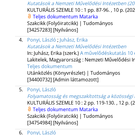
Kutatások a Nemzeti Művelődési Intézetben (20
KULTURÁLIS SZEMLE
10
:
1
pp. 87-96. , 10 p.
(202
Teljes dokumentum
Matarka
Szakcikk (Folyóiratcikk) | Tudományos
[34257283]
[Nyilvános]
4.
Ponyi, László
;
Juhász, Erika
Kutatások a Nemzeti Művelődési Intézetben
In: Juhász, Erika (szerk.)
A művelődéskutatás 10 
Lakitelek, Magyarország :
Nemzeti Művelődési I
Teljes dokumentum
Utánközlés (Könyvrészlet) | Tudományos
[34400732]
[Admin láttamozott]
5.
Ponyi, László
Folyamatosság és megszakítottság a közösségi
KULTURÁLIS SZEMLE
10
:
2
pp. 119-130. , 12 p.
(
Teljes dokumentum
Matarka
Szakcikk (Folyóiratcikk) | Tudományos
[34754984]
[Nyilvános]
6.
Ponyi, László