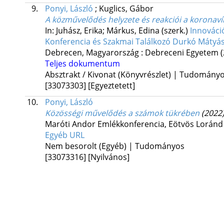
9.
Ponyi, László
;
Kuglics, Gábor
A közművelődés helyzete és reakciói a koronaví
In: Juhász, Erika; Márkus, Edina (szerk.)
Innováci
Konferencia és Szakmai Találkozó Durkó Mátyás
Debrecen, Magyarország :
Debreceni Egyetem
Teljes dokumentum
Absztrakt / Kivonat (Könyvrészlet) | Tudomány
[33073303]
[Egyeztetett]
10.
Ponyi, László
Közösségi művelődés a számok tükrében
(2022
Maróti Andor Emlékkonferencia
,
Eötvös Loránd
Egyéb URL
Nem besorolt (Egyéb) | Tudományos
[33073316]
[Nyilvános]