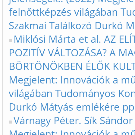
felnőttképzés világában T
Szakmai Találkozó Durkó M
Miklósi Márta et al. AZ 
POZITÍV VÁLTOZÁSA? A MA
BÖRTÖNÖKBEN ÉLŐK KULTUR
Megjelent: Innovációk a mű
világában Tudományos Konf
Durkó Mátyás emlékére pp
Várnagy Péter. Sík Sándor
Megjelent: Innovációk a mű