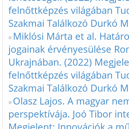
felnőttképzés világában T
Szakmai Találkozó Durkó M
Miklósi Márta et al. Határ
jogainak érvényesülése Ro
Ukrajnában. (2022) Megjele
felnőttképzés világában T
Szakmai Találkozó Durkó M
Olasz Lajos. A magyar ne
perspektívája. Joó Tibor in
Megjelent: Innovációk a mű