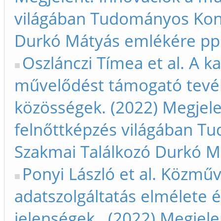
világában Tudományos Konf
Durkó Mátyás emlékére pp.
Oszlánczi Tímea et al. A ka
művelődést támogató tevék
közösségek. (2022) Megjele
felnőttképzés világában T
Szakmai Találkozó Durkó M
Ponyi László et al. Közműve
adatszolgáltatás elmélete é
jelenségek.. (2022) Megjel