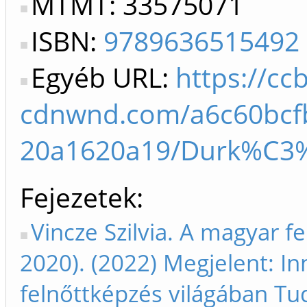
MTMT: 33575071
ISBN:
9789636515492
Egyéb URL:
https://cc
cdnwnd.com/a6c60bcfb
20a1620a19/Durk%C3%
Fejezetek
Vincze Szilvia. A magyar 
2020). (2022) Megjelent: I
felnőttképzés világában T