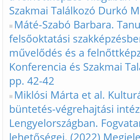
Szakmai Találkozó Durkó M
Máté-Szabó Barbara. Tanul
felsőoktatási szakképzésbe
művelődés és a felnőttkép
Konferencia és Szakmai Ta
pp. 42-42
Miklósi Márta et al. Kultu
büntetés-végrehajtási int
Lengyelországban. Fogvatart
lehetőségei. (2022) Megjel