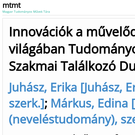
mtmt
Magyar Tudományos Művek Tára
Innovációk a művelőd
világában Tudományo
Szakmai Találkozó D
Juhász, Erika [Juhász, 
szerk.]
;
Márkus, Edina 
(neveléstudomány), sze