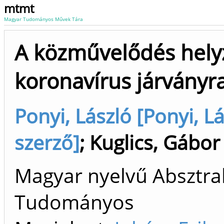
mtmt
Magyar Tudományos Művek Tára
A közművelődés helyz
koronavírus járványr
Ponyi, László [Ponyi, Lá
szerző]
;
Kuglics, Gábor
Magyar nyelvű Absztrak
Tudományos