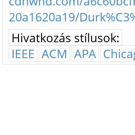
cdnwnd.com/a6c60bcfb
20a1620a19/Durk%C3%
Hivatkozás stílusok:
IEEE
ACM
APA
Chica