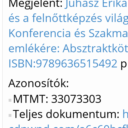
Megjelent:
Juhász Erik
és a felnőttképzés vi
Konferencia és Szakma
emlékére: Absztraktköt
ISBN:9789636515492
p
Azonosítók
MTMT: 33073303
Teljes dokumentum:
h