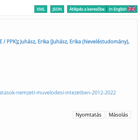
XML
JSON
Átlépés a keresőbe
In English
E / PPK)
;
Juhász, Erika [Juhász, Erika (Neveléstudomány),
utatasok-nemzeti-muvelodesi-intezetben-2012-2022
Nyomtatás
Másolás