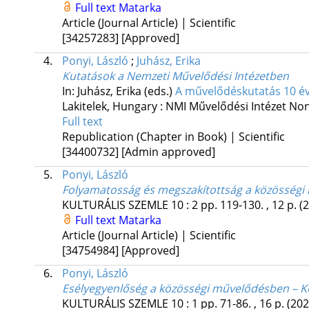
Full text
Matarka
Article (Journal Article) | Scientific
[34257283]
[Approved]
4.
Ponyi, László
;
Juhász, Erika
Kutatások a Nemzeti Művelődési Intézetben
In: Juhász, Erika (eds.)
A művelődéskutatás 10 é
Lakitelek, Hungary :
NMI Művelődési Intézet Non
Full text
Republication (Chapter in Book) | Scientific
[34400732]
[Admin approved]
5.
Ponyi, László
Folyamatosság és megszakítottság a közösségi
KULTURÁLIS SZEMLE
10
:
2
pp. 119-130. , 12 p.
(
Full text
Matarka
Article (Journal Article) | Scientific
[34754984]
[Approved]
6.
Ponyi, László
Esélyegyenlőség a közösségi művelődésben – Kö
KULTURÁLIS SZEMLE
10
:
1
pp. 71-86. , 16 p.
(202