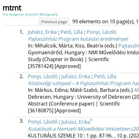
mtmt
The Hungarian Scientific Bibliography
99 elements on 10 page(s), 
Previous page
1.
Juhász, Erika
;
Pető, Lilla
;
Ponyi, László
Pajtaszínház Program kutatási eredményei
In: Mihalcsik, Márta; Kiss, Beatrix (eds.)
Pajtaszí
Gyomaendrőd, Hungary :
NMI Művelődési Intéz
Study (Chapter in Book) | Scientific
[35781424]
[Approved]
2.
Ponyi, László
;
Juhász, Erika
;
Pető, Lilla
Közösségi színpad – A Pajtaszínház Program ha
In: Márkus, Edina; Máté-Szabó, Barbara (eds.)
Ab
Debrecen, Hungary :
University of Debrecen
(2
Abstract (Conference paper) | Scientific
[36180875]
[Approved]
3.
*
Ponyi, László
;
Juhász, Erika
Kutatások a Nemzeti Művelődési Intézetben (20
KULTURÁLIS SZEMLE
10
:
1
pp. 87-96. , 10 p.
(202