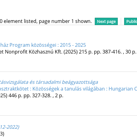
10 element listed, page number 1 shown.
Next page
Publi
nház Program közösségei : 2015 - 2025
et Nonprofit Közhasznú Kft.
(2025)
215 p.
pp. 387-416. , 30 p.
tásvizsgálata és társadalmi beágyazottsága
sztraktkötet : Közösségek a tanulás világában : Hungaria
025)
446 p.
pp. 327-328. , 2 p.
12-2022)
3)