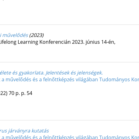
gi művelődés
(2023)
ifelong Learning Konferencián 2023. június 14-én
,
lete és gyakorlata. Jelentések és jelenségek.
k a művelődés és a felnőttképzés világában Tudományos Ko
022)
70 p.
p. 54
rus járványra kutatás
k a művelődés és a felnőttképzés világában Tudományos Ko