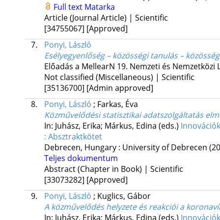
Full text
Matarka
Article (Journal Article) | Scientific
[34755067]
[Approved]
7.
Ponyi, László
Esélyegyenlőség – közösségi tanulás – közössé
Előadás a MellearN 19. Nemzeti és Nemzetközi L
Not classified (Miscellaneous) | Scientific
[35136700]
[Admin approved]
8.
Ponyi, László
;
Farkas, Éva
Közművelődési statisztikai adatszolgáltatás elmé
In: Juhász, Erika; Márkus, Edina (eds.)
Innováció
: Absztraktkötet
Debrecen, Hungary :
University of Debrecen
(2
Teljes dokumentum
Abstract (Chapter in Book) | Scientific
[33073282]
[Approved]
9.
Ponyi, László
;
Kuglics, Gábor
A közművelődés helyzete és reakciói a koronaví
In: Juhász, Erika; Márkus, Edina (eds.)
Innováció