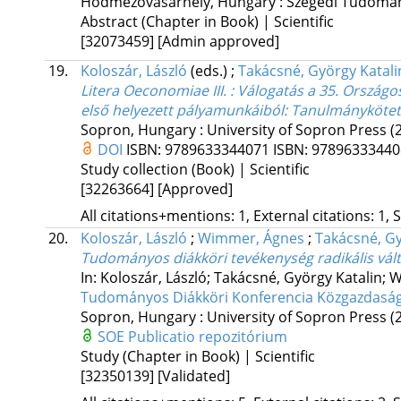
Hódmezővásárhely, Hungary :
Szegedi Tudomá
Abstract (Chapter in Book) | Scientific
[32073459]
[Admin approved]
19.
Koloszár, László
(eds.)
;
Takácsné, György Katali
Litera Oeconomiae III. : Válogatás a 35. Orsz
első helyezett pályamunkáiból
: Tanulmánykötet
Sopron, Hungary :
University of Sopron Press
(
DOI
ISBN:
9789633344071
ISBN:
9789633344
Study collection (Book) | Scientific
[32263664]
[Approved]
All citations+mentions: 1, External citations: 1, 
20.
Koloszár, László
;
Wimmer, Ágnes
;
Takácsné, Gy
Tudományos diákköri tevékenység radikális vál
In: Koloszár, László; Takácsné, György Katalin;
Tudományos Diákköri Konferencia Közgazdaságt
Sopron, Hungary :
University of Sopron Press
(
SOE Publicatio repozitórium
Study (Chapter in Book) | Scientific
[32350139]
[Validated]