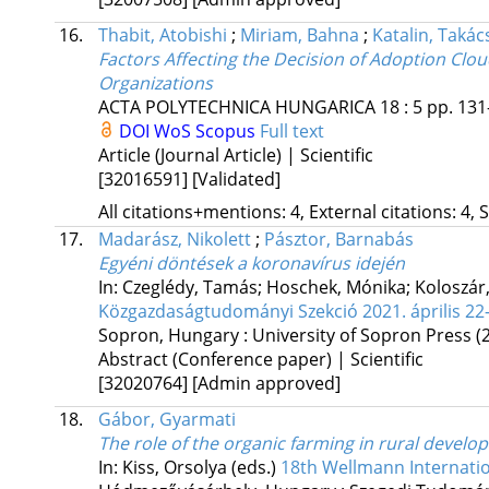
16.
Thabit, Atobishi
;
Miriam, Bahna
;
Katalin, Taká
Factors Affecting the Decision of Adoption Cl
Organizations
ACTA POLYTECHNICA HUNGARICA
18
:
5
pp. 131
DOI
WoS
Scopus
Full text
Article (Journal Article) | Scientific
[32016591]
[Validated]
All citations+mentions: 4, External citations: 4, 
17.
Madarász, Nikolett
;
Pásztor, Barnabás
Egyéni döntések a koronavírus idején
In: Czeglédy, Tamás; Hoschek, Mónika; Koloszár,
Közgazdaságtudományi Szekció 2021. április 22
Sopron, Hungary :
University of Sopron Press
(
Abstract (Conference paper) | Scientific
[32020764]
[Admin approved]
18.
Gábor, Gyarmati
The role of the organic farming in rural develo
In: Kiss, Orsolya (eds.)
18th Wellmann Internation