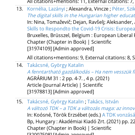
All citations+mentions: 11, External citations: 7,
13.
Kornélia, Lazányi
;
Alexandra, Vincze
;
Péter, Szi
The digital skills in the Hungarian higher educa
In: Nina, Tomaževič; Dejan, Ravšelj; Aleksander, 
Skills to Respondto the Covid-19 Crisis: Europe
Bruxelles, Brüsszel, Belgium :
European Liberal
Chapter (Chapter in Book) | Scientific
[31974109]
[Admin approved]
All citations+mentions: 9, External citations: 8, 
14.
Takácsné, György Katalin
A fenntartható gazdálkodás – Ha nem vesszük 
AGRÁRIUM
31
:
2
pp. 4-7. , 4 p.
(2021)
Article (Journal Article) | Scientific
[31978813]
[Admin approved]
15.
Takácsné, György Katalin
;
Takács, István
A változó TDK – a TDK a változás maga: az innov
In: Koósné, Török Erzsébet (eds.)
A TDK vonzásá
Bp, Hungary :
Akadémiai Kiadó Zrt.
(2021)
pp. 22
Chapter (Chapter in Book) | Scientific
[32007508]
[Admin approved]