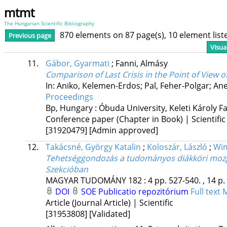
mtmt
The Hungarian Scientific Bibliography
870 elements on 87 page(s), 10 element lis
Previous page
Visua
11.
Gábor, Gyarmati
;
Fanni, Almásy
Comparison of Last Crisis in the Point of View 
In: Aniko, Kelemen-Erdos; Pal, Feher-Polgar; Ane
Proceedings
Bp, Hungary :
Óbuda University, Keleti Károly Fa
Conference paper (Chapter in Book) | Scientific
[31920479]
[Admin approved]
12.
Takácsné, György Katalin
;
Koloszár, László
;
Wi
Tehetséggondozás a tudományos diákköri mozg
Szekcióban
MAGYAR TUDOMÁNY
182
:
4
pp. 527-540. , 14 p.
DOI
SOE Publicatio repozitórium
Full text
M
Article (Journal Article) | Scientific
[31953808]
[Validated]