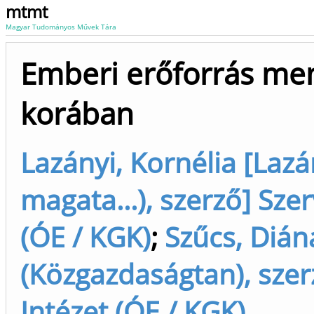
mtmt
Magyar Tudományos Művek Tára
Emberi erőforrás me
korában
Lazányi, Kornélia [Lazá
magata...), szerző] Sze
(ÓE / KGK)
;
Szűcs, Dián
(Közgazdaságtan), szer
Intézet (ÓE / KGK)