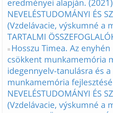
eredményei alapján. (2021) 
NEVELÉSTUDOMÁNYI ÉS S
(Vzdelávacie, výskumné a m
TARTALMI ÖSSZEFOGLALÓK –
Hosszu Timea. Az enyhén 
csökkent munkamemória m
idegennyelv-tanulásra és a
munkamemória fejlesztésére
NEVELÉSTUDOMÁNYI ÉS S
(Vzdelávacie, výskumné a m