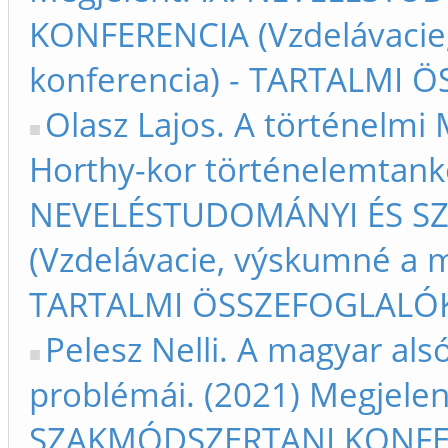
KONFERENCIA (Vzdelávacie
konferencia) - TARTALMI Ö
Olasz Lajos. A történelmi
Horthy-kor történelemtankö
NEVELÉSTUDOMÁNYI ÉS S
(Vzdelávacie, výskumné a m
TARTALMI ÖSSZEFOGLALÓK –
Pelesz Nelli. A magyar al
problémái. (2021) Megjele
SZAKMÓDSZERTANI KONFERE