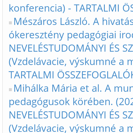
konferencia) - TARTALMI Ö
Mészáros László. A hivatá
ókeresztény pedagógiai iro
NEVELÉSTUDOMÁNYI ÉS S
(Vzdelávacie, výskumné a m
TARTALMI ÖSSZEFOGLALÓK –
Mihálka Mária et al. A mu
pedagógusok körében. (2021
NEVELÉSTUDOMÁNYI ÉS S
(Vzdelávacie, výskumné a m