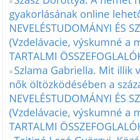
gyakorlásának online lehető
NEVELÉSTUDOMÁNYI ÉS S
(Vzdelávacie, výskumné a m
TARTALMI ÖSSZEFOGLALÓK –
Szlama Gabriella. Mit illik
nők öltözködésében a száza
NEVELÉSTUDOMÁNYI ÉS S
(Vzdelávacie, výskumné a m
TARTALMI ÖSSZEFOGLALÓK –