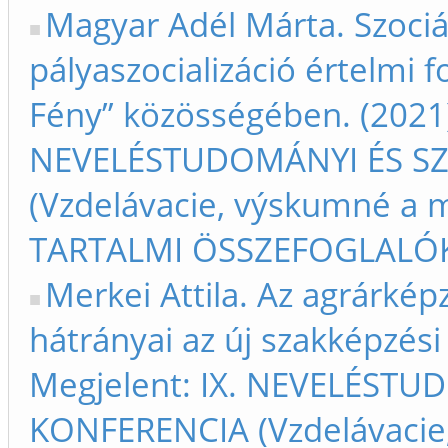
Magyar Adél Márta. Szociá
pályaszocializáció értelmi 
Fény” közösségében. (2021)
NEVELÉSTUDOMÁNYI ÉS S
(Vzdelávacie, výskumné a m
TARTALMI ÖSSZEFOGLALÓK –
Merkei Attila. Az agrárkép
hátrányai az új szakképzési
Megjelent: IX. NEVELÉST
KONFERENCIA (Vzdelávacie