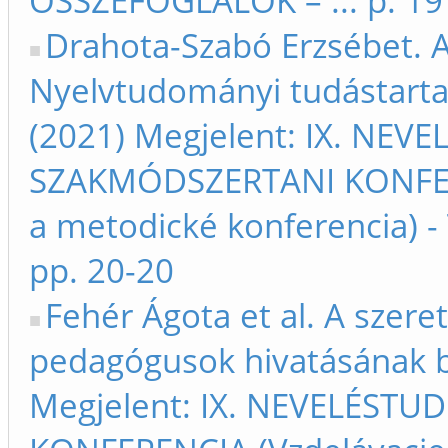
ÖSSZEFOGLALÓK – ... p. 19
Drahota-Szabó Erzsébet. A
Nyelvtudományi tudástart
(2021) Megjelent: IX. NE
SZAKMÓDSZERTANI KONFERE
a metodické konferencia) 
pp. 20-20
Fehér Ágota et al. A szere
pedagógusok hivatásának b
Megjelent: IX. NEVELÉST