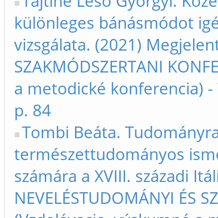
Tajtiné Lesó Györgyi. Közé
különleges bánásmódot ig
vizsgálata. (2021) Megjel
SZAKMÓDSZERTANI KONFERE
a metodické konferencia) 
p. 84
Tombi Beáta. Tudományra
természettudományos isme
számára a XVIII. századi Itá
NEVELÉSTUDOMÁNYI ÉS S