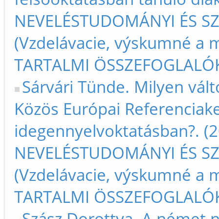
NEVELÉSTUDOMÁNYI ÉS S
(Vzdelávacie, výskumné a m
TARTALMI ÖSSZEFOGLALÓK –
Sárvári Tünde. Milyen vált
Közös Európai Referenciaker
idegennyelvoktatásban?. (2
NEVELÉSTUDOMÁNYI ÉS S
(Vzdelávacie, výskumné a m
TARTALMI ÖSSZEFOGLALÓK –
Szász Dorottya. A német ny