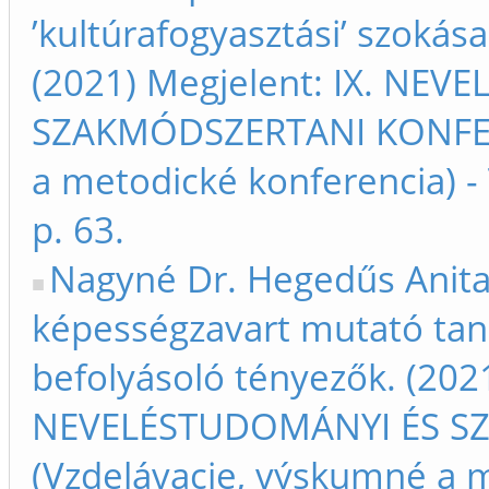
’kultúrafogyasztási’ szokása
(2021) Megjelent: IX. NE
SZAKMÓDSZERTANI KONFERE
a metodické konferencia) 
p. 63.
Nagyné Dr. Hegedűs Anita.
képességzavart mutató tan
befolyásoló tényezők. (2021
NEVELÉSTUDOMÁNYI ÉS S
(Vzdelávacie, výskumné a m