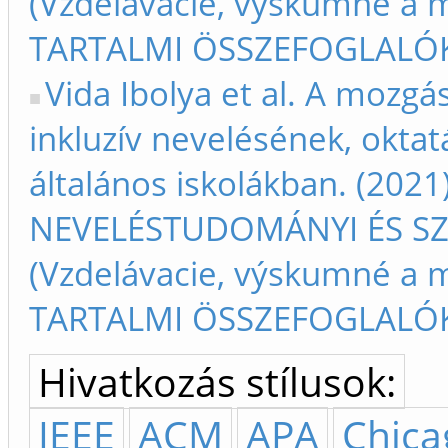
(Vzdelávacie, výskumné a m
TARTALMI ÖSSZEFOGLALÓK –
Vida Ibolya et al. A mozgás
inkluzív nevelésének, oktat
általános iskolákban. (2021)
NEVELÉSTUDOMÁNYI ÉS S
(Vzdelávacie, výskumné a m
TARTALMI ÖSSZEFOGLALÓK –
Hivatkozás stílusok:
IEEE
ACM
APA
Chica