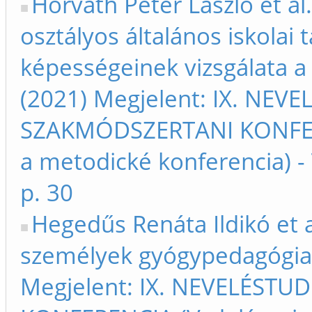
Horváth Péter László et al.
osztályos általános iskolai 
képességeinek vizsgálata a
(2021) Megjelent: IX. NE
SZAKMÓDSZERTANI KONFERE
a metodické konferencia) 
p. 30
Hegedűs Renáta Ildikó et a
személyek gyógypedagógiai 
Megjelent: IX. NEVELÉST