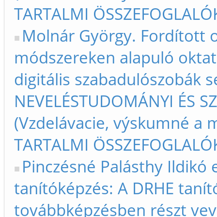
TARTALMI ÖSSZEFOGLALÓK –
Molnár György. Fordított
módszereken alapuló oktat
digitális szabadulószobák s
NEVELÉSTUDOMÁNYI ÉS S
(Vzdelávacie, výskumné a m
TARTALMI ÖSSZEFOGLALÓK –
Pinczésné Palásthy Ildikó 
tanítóképzés: A DRHE taní
továbbképzésben részt vev