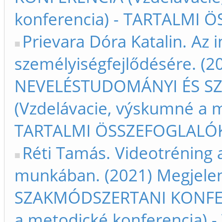
konferencia) - TARTALMI Ö
Prievara Dóra Katalin. Az
személyiségfejlődésére. (20
NEVELÉSTUDOMÁNYI ÉS S
(Vzdelávacie, výskumné a m
TARTALMI ÖSSZEFOGLALÓK –
Réti Tamás. Videotréning 
munkában. (2021) Megjele
SZAKMÓDSZERTANI KONFERE
a metodické konferencia) 