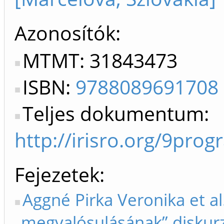
Azonosítók
MTMT: 31843473
ISBN:
9788089691708
Teljes dokumentum:
http://irisro.org/9pr
Fejezetek
Aggné Pirka Veronika et al
„megvalósulásának” diskurz