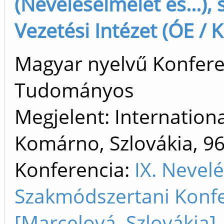
(Neveléselmélet és...), 
Vezetési Intézet (ÓE / 
Magyar nyelvű Konfere
Tudományos
Megjelent: Internationa
Komárno, Szlovákia, 96
Konferencia:
IX. Nevel
Szakmódszertani Konfe
[Marcelová, Szlovákia]