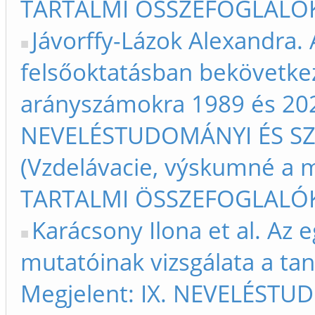
TARTALMI ÖSSZEFOGLALÓK –
Jávorffy-Lázok Alexandra.
felsőoktatásban bekövetkez
arányszámokra 1989 és 2020
NEVELÉSTUDOMÁNYI ÉS S
(Vzdelávacie, výskumné a m
TARTALMI ÖSSZEFOGLALÓK –
Karácsony Ilona et al. Az
mutatóinak vizsgálata a ta
Megjelent: IX. NEVELÉST