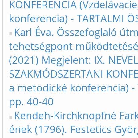
KONFERENCIA (Vzdelávacie
konferencia) - TARTALMI Ö
Karl Éva. Összefoglaló út
tehetségpont működtetésér
(2021) Megjelent: IX. NE
SZAKMÓDSZERTANI KONFERE
a metodické konferencia) 
pp. 40-40
Kendeh-Kirchknopfné Fark
ének (1796). Festetics Györ