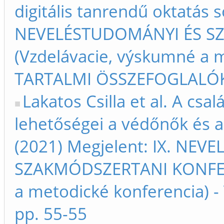
digitális tanrendű oktatás s
NEVELÉSTUDOMÁNYI ÉS S
(Vzdelávacie, výskumné a m
TARTALMI ÖSSZEFOGLALÓK –
Lakatos Csilla et al. A csa
lehetőségei a védőnők és 
(2021) Megjelent: IX. NE
SZAKMÓDSZERTANI KONFERE
a metodické konferencia) 
pp. 55-55