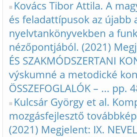
Kovács Tibor Attila. A mag
és feladattípusok az újabb 
nyelvtankönyvekben a funkc
nézőpontjából. (2021) Me
ÉS SZAKMÓDSZERTANI KONF
výskumné a metodické kon
ÖSSZEFOGLALÓK – ... pp. 4
Kulcsár György et al. Kom
mozgásfejlesztő továbbkép
(2021) Megjelent: IX. NE