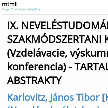
mtmt
Magyar Tudományos Művek Tára
IX. NEVELÉSTUDOMÁ
SZAKMÓDSZERTANI 
(Vzdelávacie, výskum
konferencia) - TAR
ABSTRAKTY
Karlovitz, János Tibor [