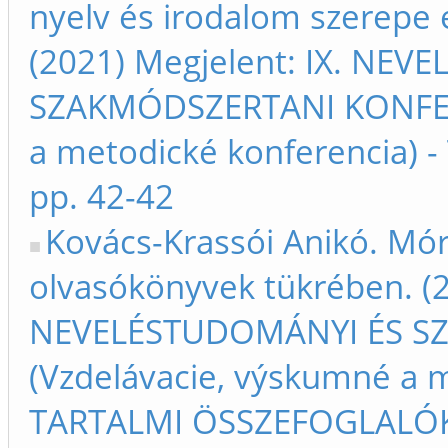
nyelv és irodalom szerepe 
(2021) Megjelent: IX. NE
SZAKMÓDSZERTANI KONFERE
a metodické konferencia) 
pp. 42-42
Kovács-Krassói Anikó. Mó
olvasókönyvek tükrében. (2
NEVELÉSTUDOMÁNYI ÉS S
(Vzdelávacie, výskumné a m
TARTALMI ÖSSZEFOGLALÓK –