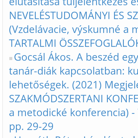
elutasítása túljelentkezés e
NEVELÉSTUDOMÁNYI ÉS S
(Vzdelávacie, výskumné a m
TARTALMI ÖSSZEFOGLALÓK –
Gocsál Ákos. A beszéd eg
tanár-diák kapcsolatban: kut
lehetőségek. (2021) Megje
SZAKMÓDSZERTANI KONFERE
a metodické konferencia) 
pp. 29-29