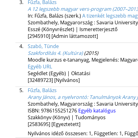
3.
Fűzfa, Balázs
A 12 legszebb magyar vers-program (2007–2013
In: Fűzfa, Balázs (szerk.)
A tizenkét legszebb magy
Szombathely, Magyarország :
Savaria Universit
Esszé (Könyvrészlet) | Ismeretterjesztő
[2945910]
[Admin láttamozott]
4.
Szabó, Tünde
Szakfordítás 4. (Kultúra)
(2015)
Moodle kurzus e-tananyag
,
Megjelenés: Magyar
Egyéb URL
Segédlet (Egyéb) | Oktatási
[32489723]
[Nyilvános]
5.
Fűzfa, Balázs
Arany János, a nyelvrontó
: Tanulmányok Arany J
Szombathely, Magyarország :
Savaria Universit
ISBN:
9786155251276
Egyéb katalógus
Szakkönyv (Könyv) | Tudományos
[2583695]
[Egyeztetett]
Nyilvános idéző összesen: 1, Független: 1, Függő: