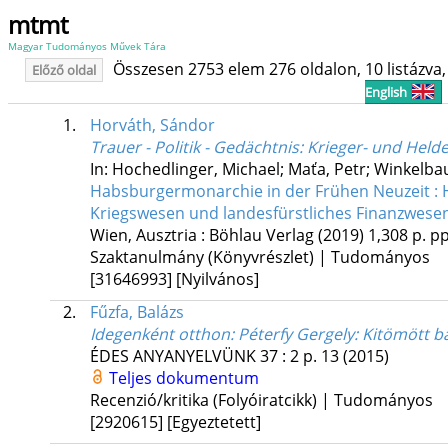
mtmt
Magyar Tudományos Művek Tára
Összesen 2753 elem 276 oldalon, 10 listázva, 
Előző oldal
English
1.
Horváth, Sándor
Trauer - Politik - Gedächtnis
: Krieger- und Hel
In: Hochedlinger, Michael; Maťa, Petr; Winkelba
Habsburgermonarchie in der Frühen Neuzeit : H
Kriegswesen und landesfürstliches Finanzwese
Wien, Ausztria :
Böhlau Verlag
(2019)
1,308 p.
pp
Szaktanulmány (Könyvrészlet) | Tudományos
[31646993]
[Nyilvános]
2.
Fűzfa, Balázs
Idegenként otthon
: Péterfy Gergely: Kitömött b
ÉDES ANYANYELVÜNK
37
:
2
p. 13
(2015)
Teljes dokumentum
Recenzió/kritika (Folyóiratcikk) | Tudományos
[2920615]
[Egyeztetett]