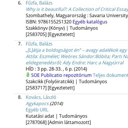
6.
Fűzfa, Balázs
Why is it beautiful?
: A Collection of Critical Ess
Szombathely, Magyarország :
Savaria Universit
ISBN:
9786155251320
Egyéb katalógus
Szakkönyv (Könyv) | Tudományos
[2583705]
[Egyeztetett]
7.
Fűzfa, Balázs
„[L]átja a boldogságot én” – avagy adalékok egy 
Attila: Eszmélet; Weöres Sándor:Bóbita; Parti Na
elidegenedésről; Ady Endre: Harc a Nagyúrral
HÍD
:
3
pp. 28-33. , 6 p.
(2014)
SOE Publicatio repozitórium
Teljes dokume
Szakcikk (Folyóiratcikk) | Tudományos
[2583717]
[Egyeztetett]
8.
Kovács, László
Agykapocs
(2014)
Egyéb URL
Kutatási adat | Tudományos
[2787068]
[Admin láttamozott]