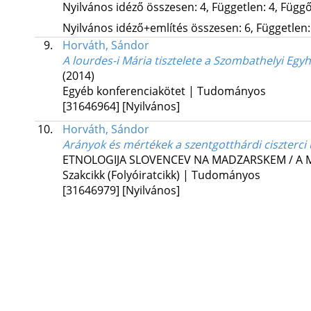
Nyilvános idéző összesen: 4, Független: 4, Függő:
Nyilvános idéző+említés összesen: 6, Független: 
9.
Horváth, Sándor
A lourdes-i Mária tisztelete a Szombathelyi E
(2014)
Egyéb konferenciakötet | Tudományos
[31646964]
[Nyilvános]
10.
Horváth, Sándor
Arányok és mértékek a szentgotthárdi ciszterci
ETNOLOGIJA SLOVENCEV NA MADZARSKEM / A 
Szakcikk (Folyóiratcikk) | Tudományos
[31646979]
[Nyilvános]