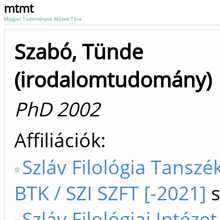
mtmt
Magyar Tudományos Művek Tára
Szabó, Tünde
(irodalomtudomány)
PhD 2002
Affiliációk
Szláv Filológia Tanszé
BTK / SZI SZFT [-2021]
s
Szláv Filológiai Intéze