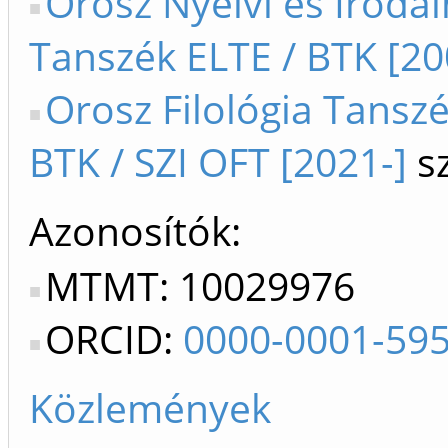
Orosz Nyelvi és Iroda
Tanszék ELTE / BTK [20
Orosz Filológia Tanszé
BTK / SZI OFT [2021-]
sz
Azonosítók
MTMT: 10029976
ORCID:
0000-0001-59
Közlemények