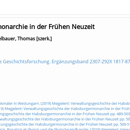
onarchie in der Frühen Neuzeit
lbauer, Thomas [szerk.]
sche Geschichtsforschung. Ergänzungsband 2307-292X 1817-87
denkmäler in Westungarn. (2019) Megjelent: Verwaltungsgeschichte der Habs
2019) Megjelent: Verwaltungsgeschichte der Habsburgermonarchie in der Früh
ltungsgeschichte der Habsburgermonarchie in der Frühen Neuzeit pp. 489-503
Verwaltungsgeschichte der Habsburgermonarchie in der Frühen Neuzeit pp. 5
ltungsgeschichte der Habsburgermonarchie in der Frühen Neuzeit pp. 509-5
is, Banaticis et Illyricis und die Illyrische Hofkanzlei. (2019) Megjelent: 