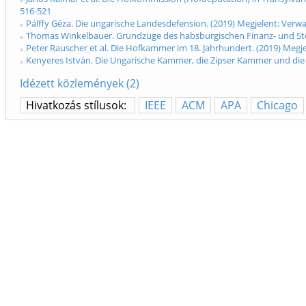
516-521
Pálffy Géza. Die ungarische Landesdefension. (2019) Megjelent: Ver
Thomas Winkelbauer. Grundzüge des habsburgischen Finanz- und Ste
Peter Rauscher et al. Die Hofkammer im 18. Jahrhundert. (2019) Meg
Kenyeres István. Die Ungarische Kammer, die Zipser Kammer und die
Idézett közlemények (2)
Hivatkozás stílusok:
IEEE
ACM
APA
Chicago