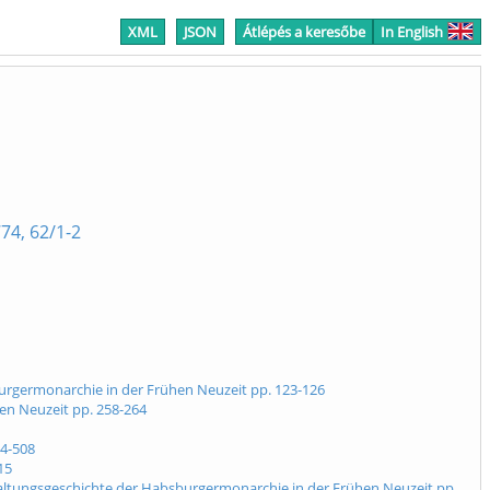
XML
JSON
Átlépés a keresőbe
In English
74, 62/1-2
burgermonarchie in der Frühen Neuzeit pp. 123-126
en Neuzeit pp. 258-264
04-508
15
Verwaltungsgeschichte der Habsburgermonarchie in der Frühen Neuzeit pp.