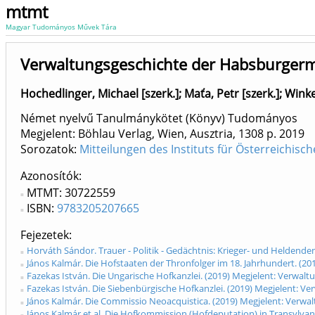
mtmt
Magyar Tudományos Művek Tára
Verwaltungsgeschichte der Habsburgerm
Hochedlinger, Michael [szerk.]
;
Maťa, Petr [szerk.]
;
Winke
Német nyelvű Tanulmánykötet (Könyv) Tudományos
Megjelent: Böhlau Verlag, Wien, Ausztria, 1308 p.
2019
Sorozatok:
Mitteilungen des Instituts für Österreichi
Azonosítók
MTMT: 30722559
ISBN:
9783205207665
Fejezetek
Horváth Sándor. Trauer - Politik - Gedächtnis: Krieger- und Helden
János Kalmár. Die Hofstaaten der Thronfolger im 18. Jahrhundert. (
Fazekas István. Die Ungarische Hofkanzlei. (2019) Megjelent: Verwa
Fazekas István. Die Siebenbürgische Hofkanzlei. (2019) Megjelent: 
János Kalmár. Die Commissio Neoacquistica. (2019) Megjelent: Verwa
János Kalmár et al. Die Hofkommission (Hofdeputation) in Transylvanic