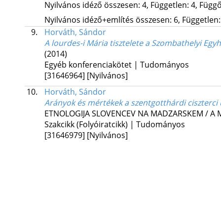
Nyilvános idéző összesen: 4, Független: 4, Függő:
Nyilvános idéző+említés összesen: 6, Független: 
9.
Horváth, Sándor
A lourdes-i Mária tisztelete a Szombathelyi E
(2014)
Egyéb konferenciakötet | Tudományos
[31646964]
[Nyilvános]
10.
Horváth, Sándor
Arányok és mértékek a szentgotthárdi ciszterci
ETNOLOGIJA SLOVENCEV NA MADZARSKEM / A 
Szakcikk (Folyóiratcikk) | Tudományos
[31646979]
[Nyilvános]