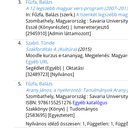
3.
Fűzfa, Balázs
A 12 legszebb magyar vers-program (2007–2013
In: Fűzfa, Balázs (szerk.)
A tizenkét legszebb magy
Szombathely, Magyarország :
Savaria Universit
Esszé (Könyvrészlet) | Ismeretterjesztő
[2945910]
[Admin láttamozott]
4.
Szabó, Tünde
Szakfordítás 4. (Kultúra)
(2015)
Moodle kurzus e-tananyag
,
Megjelenés: Magyar
Egyéb URL
Segédlet (Egyéb) | Oktatási
[32489723]
[Nyilvános]
5.
Fűzfa, Balázs
Arany János, a nyelvrontó
: Tanulmányok Arany J
Szombathely, Magyarország :
Savaria Universit
ISBN:
9786155251276
Egyéb katalógus
Szakkönyv (Könyv) | Tudományos
[2583695]
[Egyeztetett]
Nyilvános idéző összesen: 1, Független: 1, Függő: