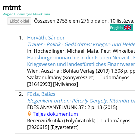
mtmt
Magyar Tudományos Művek Tára
Összesen 2753 elem 276 oldalon, 10 listázva, 
Előző oldal
English
1.
Horváth, Sándor
Trauer - Politik - Gedächtnis
: Krieger- und Hel
In: Hochedlinger, Michael; Maťa, Petr; Winkelba
Habsburgermonarchie in der Frühen Neuzeit : H
Kriegswesen und landesfürstliches Finanzwese
Wien, Ausztria :
Böhlau Verlag
(2019)
1,308 p.
pp
Szaktanulmány (Könyvrészlet) | Tudományos
[31646993]
[Nyilvános]
2.
Fűzfa, Balázs
Idegenként otthon
: Péterfy Gergely: Kitömött b
ÉDES ANYANYELVÜNK
37
:
2
p. 13
(2015)
Teljes dokumentum
Recenzió/kritika (Folyóiratcikk) | Tudományos
[2920615]
[Egyeztetett]