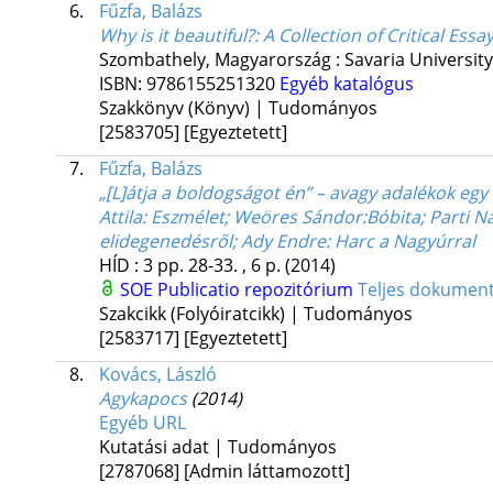
6.
Fűzfa, Balázs
Why is it beautiful?
: A Collection of Critical Ess
Szombathely, Magyarország :
Savaria Universit
ISBN:
9786155251320
Egyéb katalógus
Szakkönyv (Könyv) | Tudományos
[2583705]
[Egyeztetett]
7.
Fűzfa, Balázs
„[L]átja a boldogságot én” – avagy adalékok egy 
Attila: Eszmélet; Weöres Sándor:Bóbita; Parti Na
elidegenedésről; Ady Endre: Harc a Nagyúrral
HÍD
:
3
pp. 28-33. , 6 p.
(2014)
SOE Publicatio repozitórium
Teljes dokume
Szakcikk (Folyóiratcikk) | Tudományos
[2583717]
[Egyeztetett]
8.
Kovács, László
Agykapocs
(2014)
Egyéb URL
Kutatási adat | Tudományos
[2787068]
[Admin láttamozott]