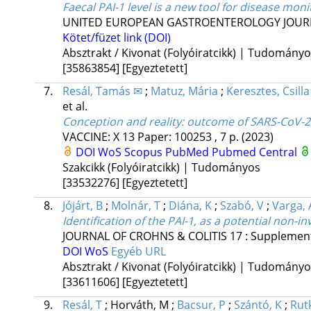
Faecal PAI-1 level is a new tool for disease mon
UNITED EUROPEAN GASTROENTEROLOGY JOUR
Kötet/füzet link (DOI)
Absztrakt / Kivonat (Folyóiratcikk) | Tudomány
[35863854]
[Egyeztetett]
7.
Resál, Tamás ✉
;
Matuz, Mária
;
Keresztes, Csilla
et al.
Conception and reality: outcome of SARS-CoV-2
VACCINE: X
13
Paper: 100253 , 7 p.
(2023)
DOI
WoS
Scopus
PubMed
Pubmed Central
Szakcikk (Folyóiratcikk) | Tudományos
[33532276]
[Egyeztetett]
8.
Jójárt, B
;
Molnár, T
;
Diána, K
;
Szabó, V
;
Varga, 
Identification of the PAI-1, as a potential non-
JOURNAL OF CROHNS & COLITIS
17
:
Supplemen
DOI
WoS
Egyéb URL
Absztrakt / Kivonat (Folyóiratcikk) | Tudomány
[33611606]
[Egyeztetett]
9.
Resál, T
;
Horváth, M
;
Bacsur, P
;
Szántó, K
;
Rut