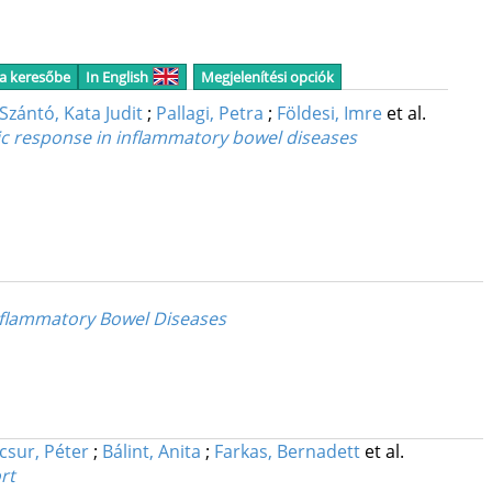
 a keresőbe
In English
Megjelenítési opciók
Szántó, Kata Judit
;
Pallagi, Petra
;
Földesi, Imre
et al.
tic response in inflammatory bowel diseases
Inflammatory Bowel Diseases
csur, Péter
;
Bálint, Anita
;
Farkas, Bernadett
et al.
rt