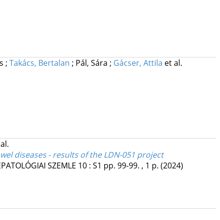
os
;
Takács, Bertalan
;
Pál, Sára
;
Gácser, Attila
et al.
al.
wel diseases - results of the LDN-051 project
PATOLÓGIAI SZEMLE
10
:
S1
pp. 99-99. , 1 p.
(2024)