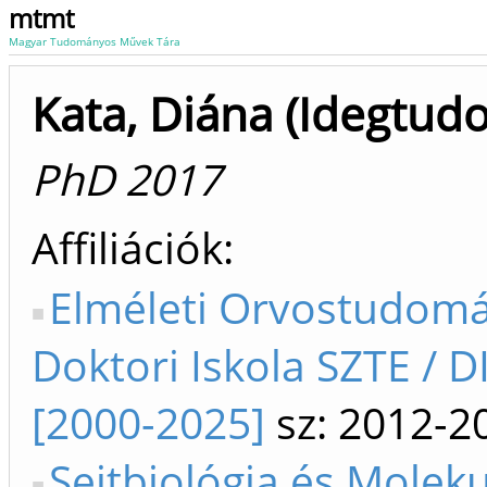
mtmt
Magyar Tudományos Művek Tára
Kata, Diána (Idegtud
PhD 2017
Affiliációk
Elméleti Orvostudom
Doktori Iskola SZTE / D
[2000-2025]
sz: 2012-2
Sejtbiológia és Moleku