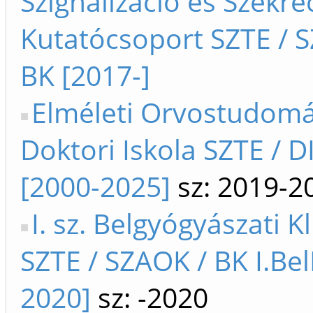
Szignalizáció és Szekré
Kutatócsoport SZTE / 
BK [2017-]
Elméleti Orvostudom
Doktori Iskola SZTE / D
[2000-2025]
sz: 2019-2
I. sz. Belgyógyászati Kl
SZTE / SZAOK / BK I.Bel
2020]
sz: -2020