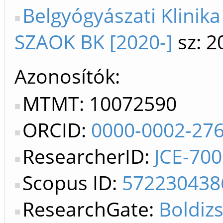
Belgyógyászati Klinika
SZAOK BK [2020-]
sz: 2
Azonosítók
MTMT: 10072590
ORCID:
0000-0002-27
ResearcherID:
JCE-70
Scopus ID:
572230438
ResearchGate:
Boldizs