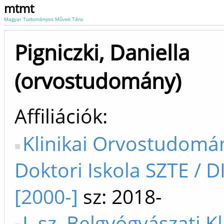
mtmt
Magyar Tudományos Művek Tára
Pigniczki, Daniella
(orvostudomány)
Affiliációk
Klinikai Orvostudomá
Doktori Iskola SZTE / D
[2000-]
sz: 2018-
I. sz. Belgyógyászati Kl