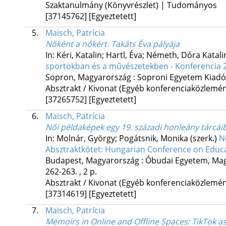
Szaktanulmány (Könyvrészlet) | Tudományos
[37145762]
[Egyeztetett]
5.
Maisch, Patrícia
Nőként a nőkért. Takáts Éva pályája
In: Kéri, Katalin; Hartl, Éva; Németh, Dóra Katalin
sportokban és a művészetekben - Konferencia 2
Sopron, Magyarország :
Soproni Egyetem Kiadó
Absztrakt / Kivonat (Egyéb konferenciaközlem
[37265752]
[Egyeztetett]
6.
Maisch, Patrícia
Női példaképek egy 19. századi honleány tárcái
In: Molnár, György; Pogátsnik, Monika (szerk.)
N
Absztraktkötet: Hungarian Conference on Educ
Budapest, Magyarország :
Óbudai Egyetem
,
Mag
262-263. , 2 p.
Absztrakt / Kivonat (Egyéb konferenciaközlem
[37314619]
[Egyeztetett]
7.
Maisch, Patrícia
Memoirs in Online and Offline Spaces: TikTok as