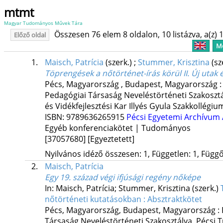
mtmt
Magyar Tudományos Művek Tára
Összesen 76 elem 8 oldalon, 10 listázva, a(z) 1
Előző oldal
Me
1.
Maisch, Patrícia
(szerk.)
;
Stummer, Krisztina
(sz
Töprengések a nőtörténet-írás körül II. Új uta
Pécs, Magyarország ,
Budapest, Magyarország 
Pedagógiai Társaság Neveléstörténeti Szakoszt
és Vidékfejlesztési Kar Illyés Gyula Szakkollégiu
ISBN:
9789636265915
Pécsi Egyetemi Archívum
Egyéb konferenciakötet | Tudományos
[37057680]
[Egyeztetett]
Nyilvános idéző összesen: 1, Független: 1, Függő:
2.
Maisch, Patrícia
Egy 19. század végi ifjúsági regény nőképe
In: Maisch, Patrícia; Stummer, Krisztina (szerk.)
nőtörténeti kutatásokban : Absztraktkötet
Pécs, Magyarország,
Budapest, Magyarország :
Társaság Neveléstörténeti Szakosztálya
,
Pécsi 