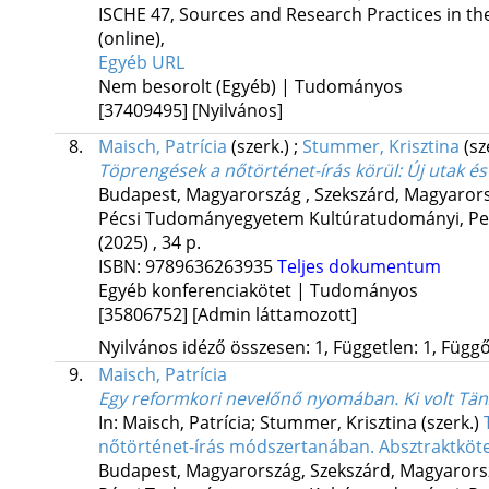
ISCHE 47
,
Sources and Research Practices in th
(online)
,
Egyéb URL
Nem besorolt (Egyéb) | Tudományos
[37409495]
[Nyilvános]
8.
Maisch, Patrícia
(szerk.)
;
Stummer, Krisztina
(sz
Töprengések a nőtörténet-írás körül
: Új utak 
Budapest, Magyarország ,
Szekszárd, Magyarors
Pécsi Tudományegyetem Kultúratudományi, Pedag
(2025)
,
34 p.
ISBN:
9789636263935
Teljes dokumentum
Egyéb konferenciakötet | Tudományos
[35806752]
[Admin láttamozott]
Nyilvános idéző összesen: 1, Független: 1, Függő:
9.
Maisch, Patrícia
Egy reformkori nevelőnő nyomában. Ki volt Tänz
In: Maisch, Patrícia; Stummer, Krisztina (szerk.)
nőtörténet-írás módszertanában. Absztraktköt
Budapest, Magyarország,
Szekszárd, Magyarors