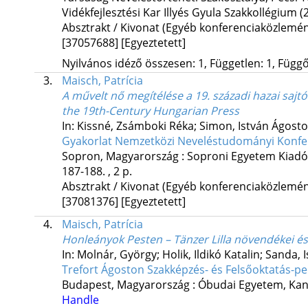
Vidékfejlesztési Kar Illyés Gyula Szakkollégium
(
Absztrakt / Kivonat (Egyéb konferenciaközlem
[37057688]
[Egyeztetett]
Nyilvános idéző összesen: 1, Független: 1, Függő:
3.
Maisch, Patrícia
A művelt nő megítélése a 19. századi hazai saj
the 19th-Century Hungarian Press
In: Kissné, Zsámboki Réka; Simon, István Ágosto
Gyakorlat Nemzetközi Neveléstudományi Konferen
Sopron, Magyarország :
Soproni Egyetem Kiadó
187-188. , 2 p.
Absztrakt / Kivonat (Egyéb konferenciaközlem
[37081376]
[Egyeztetett]
4.
Maisch, Patrícia
Honleányok Pesten – Tänzer Lilla növendékei és
In: Molnár, György; Holik, Ildikó Katalin; Sanda, 
Trefort Ágoston Szakképzés- és Felsőoktatás-p
Budapest, Magyarország :
Óbudai Egyetem, Kan
Handle