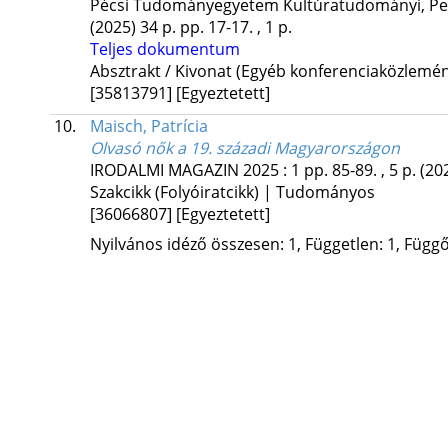
Pécsi Tudományegyetem Kultúratudományi, Pedag
(2025)
34 p.
pp. 17-17. , 1 p.
Teljes dokumentum
Absztrakt / Kivonat (Egyéb konferenciaközlem
[35813791]
[Egyeztetett]
10.
Maisch, Patrícia
Olvasó nők a 19. századi Magyarországon
IRODALMI MAGAZIN
2025
:
1
pp. 85-89. , 5 p.
(20
Szakcikk (Folyóiratcikk) | Tudományos
[36066807]
[Egyeztetett]
Nyilvános idéző összesen: 1, Független: 1, Függő: