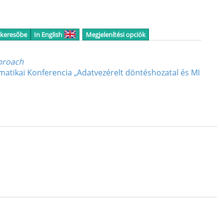
 keresőbe
In English
Megjelenítési opciók
pproach
matikai Konferencia „Adatvezérelt döntéshozatal és MI