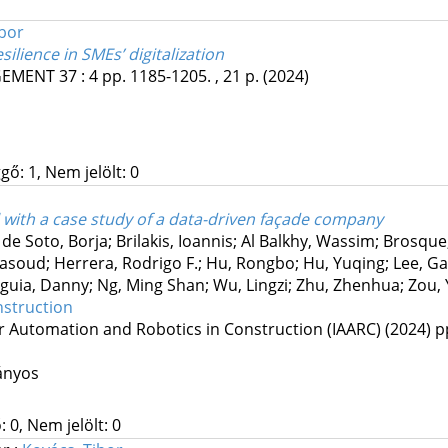
ibor
esilience in SMEs’ digitalization
GEMENT
37
:
4
pp. 1185-1205. , 21 p.
(2024)
gő: 1, Nem jelölt: 0
l with a case study of a data-driven façade company
de Soto, Borja; Brilakis, Ioannis; Al Balkhy, Wassim; Brosque,
oud; Herrera, Rodrigo F.; Hu, Rongbo; Hu, Yuqing; Lee, Gaang
uia, Danny; Ng, Ming Shan; Wu, Lingzi; Zhu, Zhenhua; Zou, 
struction
or Automation and Robotics in Construction (IAARC)
(2024)
p
ányos
 0, Nem jelölt: 0