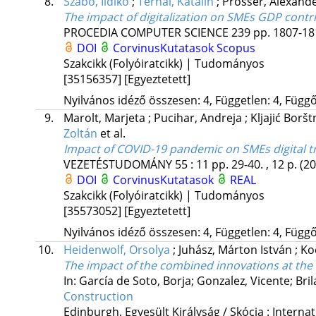
8.
Szabó, Ildikó
;
Ternai, Katalin
;
Prosser, Alexand
The impact of digitalization on SMEs GDP contr
PROCEDIA COMPUTER SCIENCE
239
pp. 1807-181
DOI
CorvinusKutatasok
Scopus
Szakcikk (Folyóiratcikk) | Tudományos
[35156357]
[Egyeztetett]
Nyilvános idéző összesen: 4, Független: 4, Függő:
9.
Marolt, Marjeta
;
Pucihar, Andreja
;
Kljajić Borš
Zoltán
et al.
Impact of COVID-19 pandemic on SMEs digital t
VEZETÉSTUDOMÁNY
55
:
11
pp. 29-40. , 12 p.
(20
DOI
CorvinusKutatasok
REAL
Szakcikk (Folyóiratcikk) | Tudományos
[35573052]
[Egyeztetett]
Nyilvános idéző összesen: 4, Független: 4, Függő:
10.
Heidenwolf, Orsolya
;
Juhász, Márton István
;
Ko
The impact of the combined innovations at the 
In: García de Soto, Borja; Gonzalez, Vicente; Bril
Construction
Edinburgh, Egyesült Királyság / Skócia :
Internat