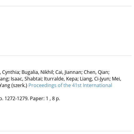
 Cynthia; Bugalia, Nikhil; Cai, Jiannan; Chen, Qian;
; Isaac, Shabtai; Iturralde, Kepa; Liang, Ci-Jyun; Mei,
Yang (szerk.)
Proceedings of the 41st International
p. 1272-1279. Paper: 1 , 8 p.