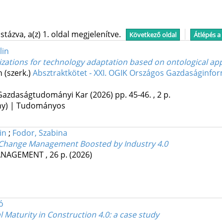
tázva, a(z) 1. oldal megjelenítve.
Következő oldal
Átlépés a
lin
izations for technology adaptation based on ontological a
n (szerk.)
Absztraktkötet - XXI. OGIK Országos Gazdaságinfor
Gazdaságtudományi Kar
(2026)
pp. 45-46. , 2 p.
ény) | Tudományos
in
;
Fodor, Szabina
 Change Management Boosted by Industry 4.0
MANAGEMENT
, 26 p.
(2026)
ó
 Maturity in Construction 4.0
: a case study