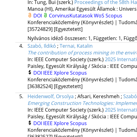
In: Tung, Bui (szerk.)
Proceedings of the 58th Ha
Manoa (HI), Amerikai Egyesült Államok :
Univers
DOI
CorvinusKutatasok
WoS
Scopus
Konferenciaközlemény (Könyvrészlet) | Tudom
[35724829]
[Egyeztetett]
Nyilvános idéző összesen: 1, Független: 1, Függő:
4.
Szabó, Ildikó
;
Ternai, Katalin
The contribution of process mining in the envir
In: IEEE Computer Society (szerk.)
2025 Internat
Paisley, Egyesült Királyság / Skócia :
IEEE Comput
DOI
IEEE Xplore
Scopus
Konferenciaközlemény (Könyvrészlet) | Tudom
[36382524]
[Egyeztetett]
5.
Heidenwolf, Orsolya
;
Afsari, Kereshmeh
;
Szabó,
Emerging Construction Technologies
: Implemen
In: IEEE Computer Society (szerk.)
2025 Internat
Paisley, Egyesült Királyság / Skócia :
IEEE Comput
DOI
IEEE Xplore
Scopus
Konferenciaközlemény (Könyvrészlet) | Tudom
[36382527]
[Egyeztetett]