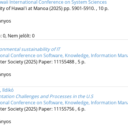
waii International Conference on System Sciences
ity of Hawai'i at Manoa
(2025)
pp. 5901-5910. , 10 p.
ányos
 0, Nem jelölt: 0
onmental sustainability of IT
ional Conference on Software, Knowledge, Information Man
er Society
(2025)
Paper: 11155488 , 5 p.
ányos
 Ildikó
tation Challenges and Processes in the U.S
ional Conference on Software, Knowledge, Information Man
er Society
(2025)
Paper: 11155756 , 6 p.
ányos