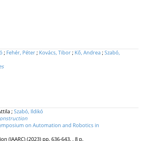
kó
;
Fehér, Péter
;
Kovács, Tibor
;
Kő, Andrea
;
Szabó,
es
Attila
;
Szabó, Ildikó
construction
 Symposium on Automation and Robotics in
ion (IAARC)
(2023)
pp. 636-643. , 8 p.