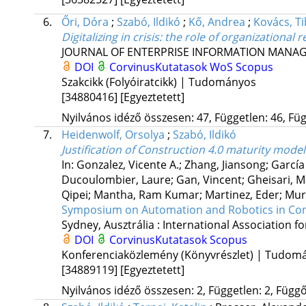
6.
Őri, Dóra
;
Szabó, Ildikó
;
Kő, Andrea
;
Kovács, T
Digitalizing in crisis
: the role of organizational r
JOURNAL OF ENTERPRISE INFORMATION MANA
DOI
CorvinusKutatasok
WoS
Scopus
Szakcikk (Folyóiratcikk) | Tudományos
[34880416]
[Egyeztetett]
Nyilvános idéző összesen: 47, Független: 46, Füg
7.
Heidenwolf, Orsolya
;
Szabó, Ildikó
Justification of Construction 4.0 maturity mode
In: Gonzalez, Vicente A.; Zhang, Jiansong; García 
Ducoulombier, Laure; Gan, Vincent; Gheisari, Mas
Qipei; Mantha, Ram Kumar; Martinez, Eder; Murg
Symposium on Automation and Robotics in Con
Sydney, Ausztrália :
International Association f
DOI
CorvinusKutatasok
Scopus
Konferenciaközlemény (Könyvrészlet) | Tudom
[34889119]
[Egyeztetett]
Nyilvános idéző összesen: 2, Független: 2, Függő: