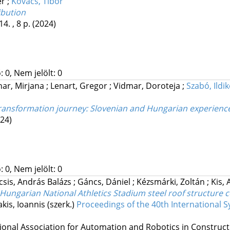
er
;
Kovács, Tibor
ibution
4. , 8 p.
(2024)
 0, Nem jelölt: 0
tnar, Mirjana
;
Lenart, Gregor
;
Vidmar, Doroteja
;
Szabó, Ildi
ransformation journey
: Slovenian and Hungarian experienc
24)
 0, Nem jelölt: 0
csis, András Balázs
;
Gáncs, Dániel
;
Kézsmárki, Zoltán
;
Kis, 
Hungarian National Athletics Stadium steel roof structure 
akis, Ioannis (szerk.)
Proceedings of the 40th International
ional Association for Automation and Robotics in Construct