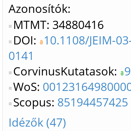
Azonosítók
MTMT: 34880416
DOI:
10.1108/JEIM-03
0141
CorvinusKutatasok:
9
WoS:
0012316498000
Scopus:
85194457425
Idézők (47)