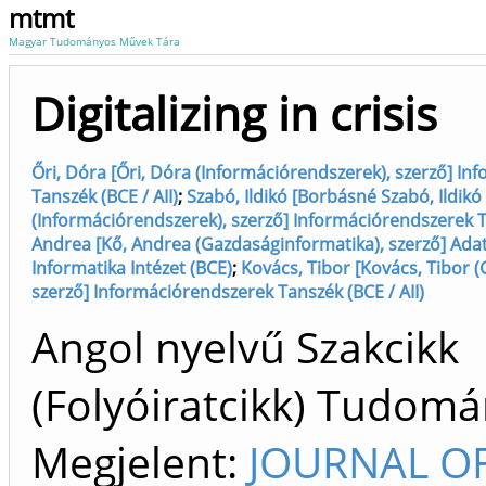
mtmt
Magyar Tudományos Művek Tára
Digitalizing in crisis
Őri, Dóra [Őri, Dóra (Információrendszerek), szerző] I
Tanszék (BCE / AII)
;
Szabó, Ildikó [Borbásné Szabó, Ildikó
(Információrendszerek), szerző] Információrendszerek Ta
Andrea [Kő, Andrea (Gazdaságinformatika), szerző] Ada
Informatika Intézet (BCE)
;
Kovács, Tibor [Kovács, Tibor 
szerző] Információrendszerek Tanszék (BCE / AII)
Angol nyelvű Szakcikk
(Folyóiratcikk) Tudom
Megjelent:
JOURNAL O