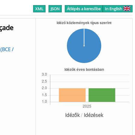
XML
JSON
Átlépés a keresőbe
In English
açade
 (BCE /
Idézők
/
Idézések