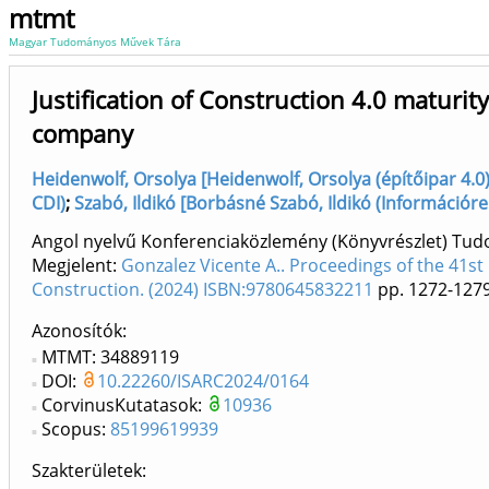
mtmt
Magyar Tudományos Művek Tára
Justification of Construction 4.0 maturit
company
Heidenwolf, Orsolya [Heidenwolf, Orsolya (építőipar 4.0)
CDI)
;
Szabó, Ildikó [Borbásné Szabó, Ildikó (Információr
Angol nyelvű Konferenciaközlemény (Könyvrészlet) Tu
Megjelent:
Gonzalez Vicente A.. Proceedings of the 41s
Construction. (2024) ISBN:9780645832211
pp. 1272-127
Azonosítók
MTMT: 34889119
DOI:
10.22260/ISARC2024/0164
CorvinusKutatasok:
10936
Scopus:
85199619939
Szakterületek: