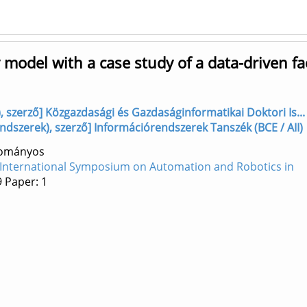
y model with a case study of a data-driven f
, szerző] Közgazdasági és Gazdaságinformatikai Doktori Is...
endszerek), szerző] Információrendszerek Tanszék (BCE / AII)
dományos
t International Symposium on Automation and Robotics in
9
Paper: 1