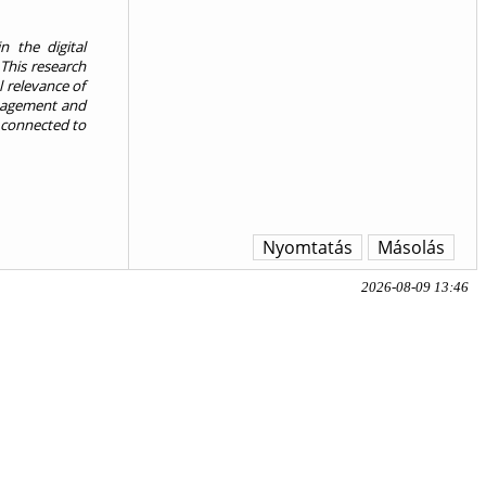
 the digital
This research
l relevance of
anagement and
e connected to
Nyomtatás
Másolás
2026-08-09 13:46