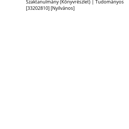
Szaktanulmány (Könyvrészlet) | Tudományos
[33202810]
[Nyilvános]