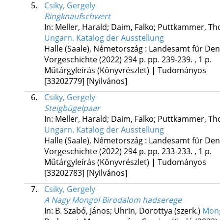
5.
Csiky, Gergely
Ringknaufschwert
In: Meller, Harald; Daim, Falko; Puttkammer, Th
Ungarn. Katalog der Ausstellung
Halle (Saale), Németország :
Landesamt für Den
Vorgeschichte
(2022)
294 p.
pp. 239-239. , 1 p.
Műtárgyleírás (Könyvrészlet) | Tudományos
[33202779]
[Nyilvános]
6.
Csiky, Gergely
Steigbügelpaar
In: Meller, Harald; Daim, Falko; Puttkammer, Th
Ungarn. Katalog der Ausstellung
Halle (Saale), Németország :
Landesamt für Den
Vorgeschichte
(2022)
294 p.
pp. 233-233. , 1 p.
Műtárgyleírás (Könyvrészlet) | Tudományos
[33202783]
[Nyilvános]
7.
Csiky, Gergely
A Nagy Mongol Birodalom hadserege
In: B. Szabó, János; Uhrin, Dorottya (szerk.)
Mong