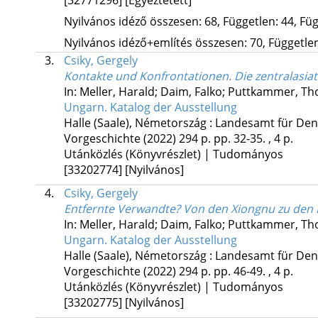
Nyilvános idéző összesen: 68, Független: 44, Füg
Nyilvános idéző+említés összesen: 70, Független:
3.
Csiky, Gergely
Kontakte und Konfrontationen. Die zentralasia
In: Meller, Harald; Daim, Falko; Puttkammer, Th
Ungarn. Katalog der Ausstellung
Halle (Saale), Németország :
Landesamt für Den
Vorgeschichte
(2022)
294 p.
pp. 32-35. , 4 p.
Utánközlés (Könyvrészlet) | Tudományos
[33202774]
[Nyilvános]
4.
Csiky, Gergely
Entfernte Verwandte? Von den Xiongnu zu den
In: Meller, Harald; Daim, Falko; Puttkammer, Th
Ungarn. Katalog der Ausstellung
Halle (Saale), Németország :
Landesamt für Den
Vorgeschichte
(2022)
294 p.
pp. 46-49. , 4 p.
Utánközlés (Könyvrészlet) | Tudományos
[33202775]
[Nyilvános]