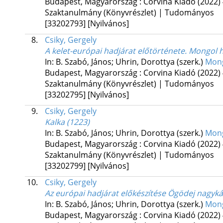
Budapest, Magyarország :
Corvina Kiadó
(2022)
Szaktanulmány (Könyvrészlet) | Tudományos
[33202793]
[Nyilvános]
8.
Csiky, Gergely
A kelet-európai hadjárat előtörténete. Mongol 
In: B. Szabó, János; Uhrin, Dorottya (szerk.)
Mong
Budapest, Magyarország :
Corvina Kiadó
(2022)
Szaktanulmány (Könyvrészlet) | Tudományos
[33202795]
[Nyilvános]
9.
Csiky, Gergely
Kalka (1223)
In: B. Szabó, János; Uhrin, Dorottya (szerk.)
Mong
Budapest, Magyarország :
Corvina Kiadó
(2022)
Szaktanulmány (Könyvrészlet) | Tudományos
[33202799]
[Nyilvános]
10.
Csiky, Gergely
Az európai hadjárat előkészítése Ögödej nagyká
In: B. Szabó, János; Uhrin, Dorottya (szerk.)
Mong
Budapest, Magyarország :
Corvina Kiadó
(2022)