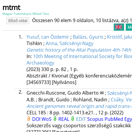
mtmt
Magyar Tudományos Művek Tára
Összesen 90 elem 9 oldalon, 10 listázva, a(z) 1
Előző oldal
Me
1.
Yusuf, can Özdemir
;
Balázs, Gyuris
;
Kristóf, Jak
Tishkin
;
Anna, Szécsényi-Nagy
Genetic history of the Altai Population 4th-14th
In:
10th Meeting of International Society for Bi
Archaeology
(2023)
330 p.
p. 82 , 1 p.
Absztrakt / Kivonat (Egyéb konferenciaközlem
[34569733]
[Nyilvános]
2.
Gnecchi-Ruscone, Guido Alberto ✉
;
Szécsényi-
A.B.
;
Brandt, Guido
;
Rohland, Nadin
;
Csáky, Ve
Ancient genomes reveal origin and rapid trans-E
CELL
185
:
8
pp. 1402-1413.e21. , 12 p.
(2022)
DOI
WoS
REAL
EDIT
Scopus
PubMed
Eg
Sokszerzős vagy csoportos szerzőségű szakcikk
[32771296]
[Egyeztetett]