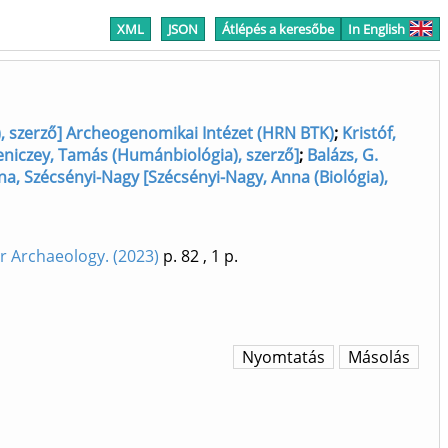
XML
JSON
Átlépés a keresőbe
In English
a), szerző] Archeogenomikai Intézet (HRN BTK)
;
Kristóf,
eniczey, Tamás (Humánbiológia), szerző]
;
Balázs, G.
a, Szécsényi-Nagy [Szécsényi-Nagy, Anna (Biológia),
r Archaeology. (2023)
p. 82
, 1 p.
Nyomtatás
Másolás