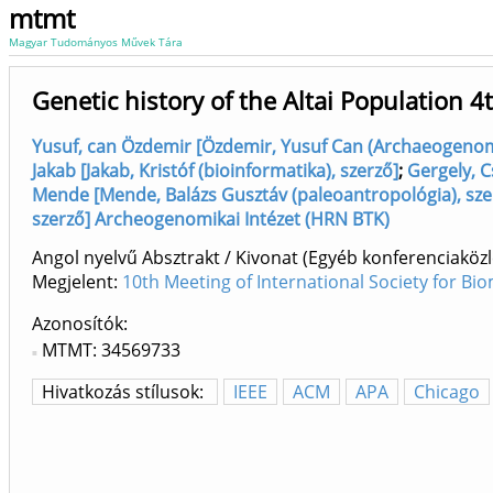
mtmt
Magyar Tudományos Művek Tára
Genetic history of the Altai Population 4
Yusuf, can Özdemir [Özdemir, Yusuf Can (Archaeogenomi
Jakab [Jakab, Kristóf (bioinformatika), szerző]
;
Gergely, C
Mende [Mende, Balázs Gusztáv (paleoantropológia), sze
szerző] Archeogenomikai Intézet (HRN BTK)
Angol nyelvű Absztrakt / Kivonat (Egyéb konferenciak
Megjelent:
10th Meeting of International Society for Bi
Azonosítók
MTMT: 34569733
Hivatkozás stílusok:
IEEE
ACM
APA
Chicago