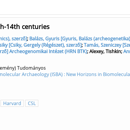
th-14th centuries
cs), szerző]
;
Balázs, Gyuris [Gyuris, Balázs (archeogenetik
siky [Csiky, Gergely (Régészet), szerző]
;
Tamás, Szeniczey [Sz
rző] Archeogenomikai Intézet (HRN BTK)
;
Alexey, Tishkin
;
Ann
özlemény) Tudományos
omolecular Archaeology (ISBA) : New Horizons in Biomolecula
Harvard
CSL