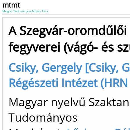
mtmt
Magyar Tudományos Művek Tára
A Szegvár-oromdűlői 
fegyverei (vágó- és s
Csiky, Gergely [Csiky, 
Régészeti Intézet (HRN
Magyar nyelvű Szaktan
Tudományos