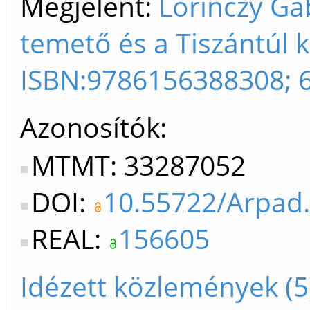
Megjelent:
Lőrinczy Gá
temető és a Tiszántúl k
ISBN:9786156388308; 
Azonosítók
MTMT: 33287052
DOI:
10.55722/Arpad.
REAL:
156605
Idézett közlemények (5