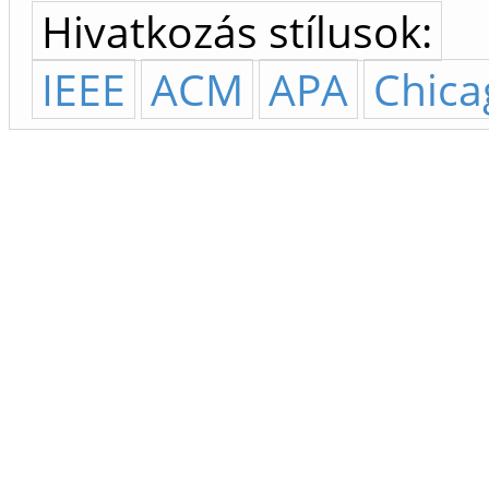
Hivatkozás stílusok:
IEEE
ACM
APA
Chica