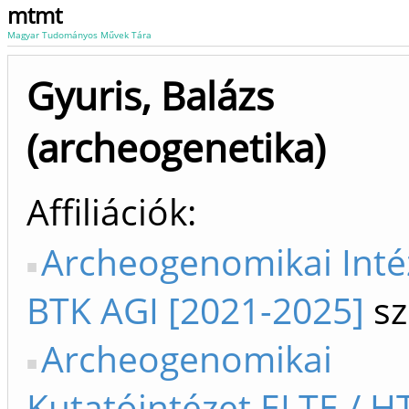
mtmt
Magyar Tudományos Művek Tára
Gyuris, Balázs
(archeogenetika)
Affiliációk
Archeogenomikai Int
BTK AGI [2021-2025]
sz
Archeogenomikai
Kutatóintézet ELTE / H