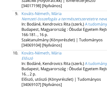
Szakcikk (Folyóiratcikk) | Ismeretterjesztő
[34017198]
[Nyilvános]
9.
Kováts-Németh, Mária
Nemzeti összefogás a természetszeretetre neve
In: Bodáné, Kendrovics Rita (szerk.)
A tudomány 
Budapest, Magyarország :
Óbudai Egyetem Rejt
166-181. , 16 p.
Szaktanulmány (Könyvrészlet) | Tudományos
[34069104]
[Nyilvános]
10.
Kováts-Németh, Mária
Előszó
In: Bodáné, Kendrovics Rita (szerk.)
A tudomány 
Budapest, Magyarország :
Óbudai Egyetem Rejt
16. , 2 p.
Előszó, utószó (Könyvrészlet) | Tudományos
[34069107]
[Nyilvános]