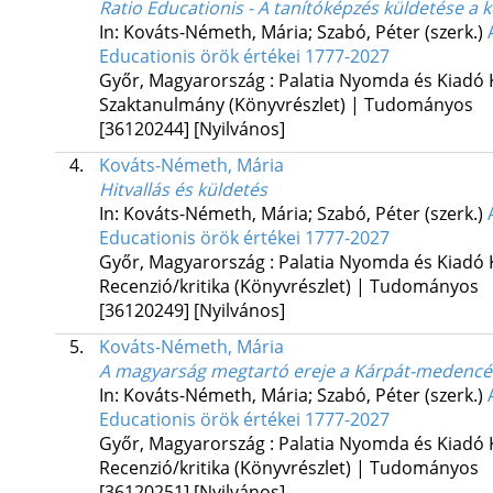
Ratio Educationis - A tanítóképzés küldetése a
In: Kováts-Németh, Mária; Szabó, Péter (szerk.)
Educationis örök értékei 1777-2027
Győr, Magyarország :
Palatia Nyomda és Kiadó 
Szaktanulmány (Könyvrészlet) | Tudományos
[36120244]
[Nyilvános]
4.
Kováts-Németh, Mária
Hitvallás és küldetés
In: Kováts-Németh, Mária; Szabó, Péter (szerk.)
Educationis örök értékei 1777-2027
Győr, Magyarország :
Palatia Nyomda és Kiadó 
Recenzió/kritika (Könyvrészlet) | Tudományos
[36120249]
[Nyilvános]
5.
Kováts-Németh, Mária
A magyarság megtartó ereje a Kárpát-medencéb
In: Kováts-Németh, Mária; Szabó, Péter (szerk.)
Educationis örök értékei 1777-2027
Győr, Magyarország :
Palatia Nyomda és Kiadó 
Recenzió/kritika (Könyvrészlet) | Tudományos
[36120251]
[Nyilvános]