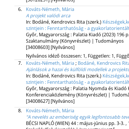
6.
Kováts-Németh, Mária
A projekt valódi arca
In: Bodáné, Kendrovics Rita (szerk.)
Készségek,k
szintjein : Fenntarthatóság - a gyakorlatorientál
Győr, Magyarország :
Palatia Kiadó
(2023)
196 p
Szaktanulmány (Könyvrészlet) | Tudományos
[34008603]
[Nyilvános]
Nyilvános idéző összesen: 1, Független: 1, Függő:
7.
Kováts-Németh, Mária
;
Bodáné, Kendrovics Rit
Ajánlások a hazai és külföldi modellek a projek
In: Bodáné, Kendrovics Rita (szerk.)
Készségek,k
szintjein : Fenntarthatóság - a gyakorlatorientál
Győr, Magyarország :
Palatia Nyomda és Kiadó K
Konferenciaközlemény (Könyvrészlet) | Tudom
[34008627]
[Nyilvános]
8.
Kováts-Németh, Mária
"A nevelés az emberiség egyik legfontosabb te
BÉCSI NAPLÓ (WIEN)
44
:
május-június
pp. 3-3. ,