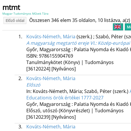
mtmt
Magyar Tudományos Művek Tára
Összesen 346 elem 35 oldalon, 10 listázva, a(z) 
Előző oldal
Me
1.
Kováts-Németh, Mária
(szerk.)
;
Szabó, Péter
(sz
A magyarság megtartó ereje VI.
: Közép-európai 
Győr, Magyarország :
Palatia Nyomda és Kiadó 
ISBN:
9786155904769
Tanulmánykötet (Könyv) | Tudományos
[36120224]
[Nyilvános]
2.
Kováts-Németh, Mária
Előszó
In: Kováts-Németh, Mária; Szabó, Péter (szerk.)
Educationis örök értékei 1777-2027
Győr, Magyarország :
Palatia Nyomda és Kiadó 
Előszó, utószó (Könyvrészlet) | Tudományos
[36120239]
[Nyilvános]
3.
Kováts-Németh, Mária