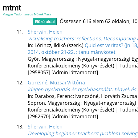
mtmt
Magyar Tudományos Művek Tára
Összesen 616 elem 62 oldalon, 10 li
Előző oldal
11.
Sherwin, Helen
Visualising teachers’ reflections
: Decomposing r
In: Lőrincz, Ildikó (szerk.)
Quid est veritas? (Jn 1
2014. október 21-22. : tanulmánykötet
Győr, Magyarország :
Nyugat-magyarországi Eg
Konferenciaközlemény (Könyvrészlet) | Tudom
[2958057]
[Admin láttamozott]
12.
Görcsné, Muzsai Viktória
Idegen nyelvtudás és nyelvhasználat
: tények és
In: Darabos, Ferenc; Ivancsóné, Horváth Zsuzsa 
Sopron, Magyarország :
Nyugat-magyarországi
Konferenciaközlemény (Könyvrészlet) | Tudom
[2962670]
[Admin láttamozott]
13.
Sherwin, Helen
Developing beginner teachers’ problem solving s