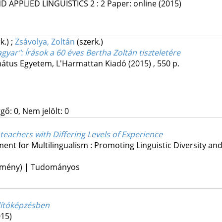
 APPLIED LINGUISTICS
2
:
2
Paper: online
(2015)
rk.)
;
Zsávolya, Zoltán
(szerk.)
agyar"
: Írások a 60 éves Bertha Zoltán tiszteletére
mátus Egyetem
,
L'Harmattan Kiadó
(2015)
,
550 p.
gő: 0, Nem jelölt: 0
teachers with Differing Levels of Experience
nt for Multilingualism : Promoting Linguistic Diversity an
lemény) | Tudományos
rdítóképzésben
015)