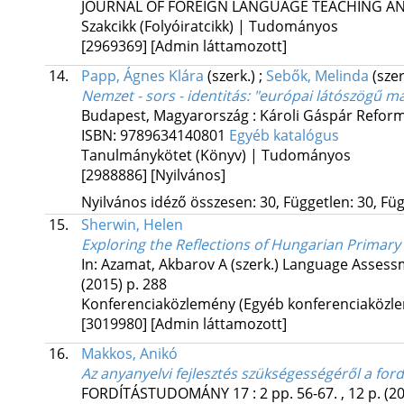
JOURNAL OF FOREIGN LANGUAGE TEACHING AND
Szakcikk (Folyóiratcikk) | Tudományos
[2969369]
[Admin láttamozott]
14.
Papp, Ágnes Klára
(szerk.)
;
Sebők, Melinda
(sze
Nemzet - sors - identitás: "európai látószögű m
Budapest, Magyarország :
Károli Gáspár Refor
ISBN:
9789634140801
Egyéb katalógus
Tanulmánykötet (Könyv) | Tudományos
[2988886]
[Nyilvános]
Nyilvános idéző összesen: 30, Független: 30, Füg
15.
Sherwin, Helen
Exploring the Reflections of Hungarian Primary 
In: Azamat, Akbarov A (szerk.)
Language Assessme
(2015)
p. 288
Konferenciaközlemény (Egyéb konferenciaköz
[3019980]
[Admin láttamozott]
16.
Makkos, Anikó
Az anyanyelvi fejlesztés szükségességéről a fo
FORDÍTÁSTUDOMÁNY
17
:
2
pp. 56-67. , 12 p.
(2