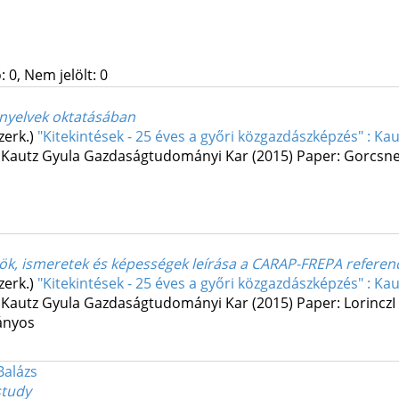
 0, Nem jelölt: 0
 nyelvek oktatásában
zerk.)
"Kitekintések - 25 éves a győri közgazdászképzés" : K
m Kautz Gyula Gazdaságtudományi Kar
(2015)
Paper: Gorcsne 
űdök, ismeretek és képességek leírása a CARAP-FREPA referen
zerk.)
"Kitekintések - 25 éves a győri közgazdászképzés" : K
m Kautz Gyula Gazdaságtudományi Kar
(2015)
Paper: LorinczI 
ányos
Balázs
study