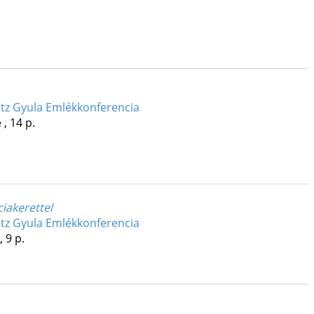
autz Gyula Emlékkonferencia
, 14 p.
ciakerettel
autz Gyula Emlékkonferencia
, 9 p.