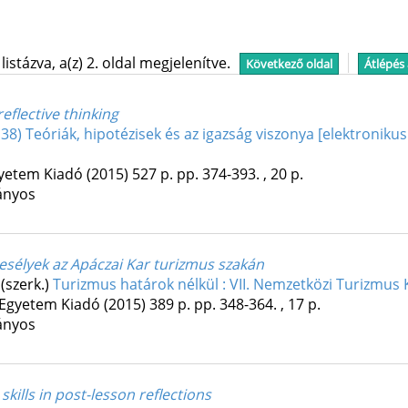
stázva, a(z) 2. oldal megjelenítve.
Következő oldal
Átlépés
eflective thinking
8,38) Teóriák, hipotézisek és az igazság viszonya [ elektronik
yetem Kiadó
(2015)
527 p.
pp. 374-393. , 20 p.
ányos
 esélyek az Apáczai Kar turizmus szakán
(szerk.)
Turizmus határok nélkül : VII. Nemzetközi Turizmus
 Egyetem Kiadó
(2015)
389 p.
pp. 348-364. , 17 p.
ányos
kills in post-lesson reflections