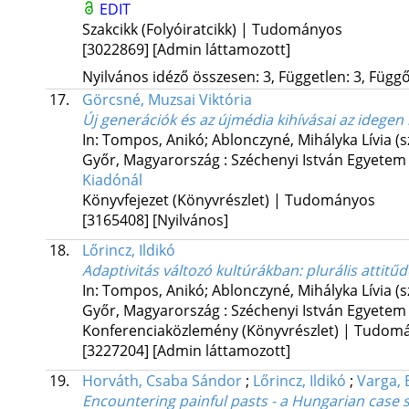
EDIT
Szakcikk (Folyóiratcikk) | Tudományos
[3022869]
[Admin láttamozott]
Nyilvános idéző összesen: 3, Független: 3, Függő:
17.
Görcsné, Muzsai Viktória
Új generációk és az újmédia kihívásai az idegen
In: Tompos, Anikó; Ablonczyné, Mihályka Lívia (s
Győr, Magyarország :
Széchenyi István Egyete
Kiadónál
Könyvfejezet (Könyvrészlet) | Tudományos
[3165408]
[Nyilvános]
18.
Lőrincz, Ildikó
Adaptivitás változó kultúrákban
: plurális attit
In: Tompos, Anikó; Ablonczyné, Mihályka Lívia (s
Győr, Magyarország :
Széchenyi István Egyete
Konferenciaközlemény (Könyvrészlet) | Tudom
[3227204]
[Admin láttamozott]
19.
Horváth, Csaba Sándor
;
Lőrincz, Ildikó
;
Varga, 
Encountering painful pasts - a Hungarian case 