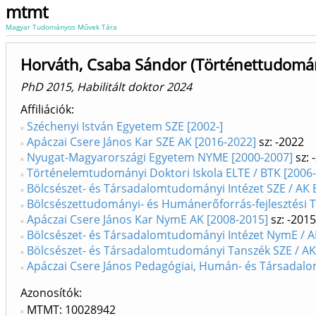
mtmt
Magyar Tudományos Művek Tára
Horváth, Csaba Sándor (Történettudomán
PhD 2015, Habilitált doktor 2024
Affiliációk
Széchenyi István Egyetem SZE [2002-]
Apáczai Csere János Kar SZE AK [2016-2022]
sz: -2022
Nyugat-Magyarországi Egyetem NYME [2000-2007]
sz: 
Történelemtudományi Doktori Iskola ELTE / BTK [2006-
Bölcsészet- és Társadalomtudományi Intézet SZE / AK 
Bölcsészettudományi- és Humánerőforrás-fejlesztési T
Apáczai Csere János Kar NymE AK [2008-2015]
sz: -2015
Bölcsészet- és Társadalomtudományi Intézet NymE / A
Bölcsészet- és Társadalomtudományi Tanszék SZE / AK
Apáczai Csere János Pedagógiai, Humán- és Társadalo
Azonosítók
MTMT: 10028942