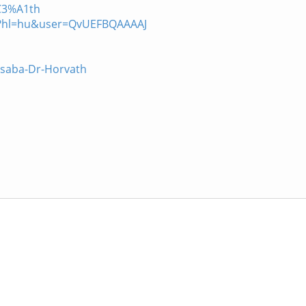
C3%A1th
ons?hl=hu&user=QvUEFBQAAAAJ
Csaba-Dr-Horvath