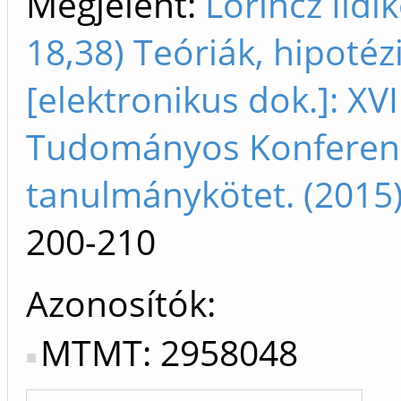
Megjelent:
Lőrincz Ildik
18,38) Teóriák, hipotéz
[ elektronikus dok. ]: X
Tudományos Konferencia
tanulmánykötet. (2015
200-210
Azonosítók
MTMT: 2958048