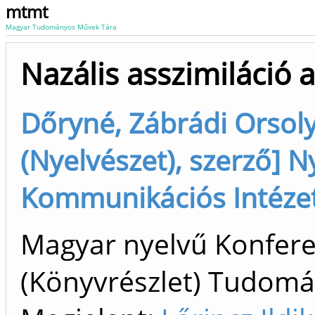
mtmt
Magyar Tudományos Művek Tára
Nazális asszimiláció
Dőryné, Zábrádi Orsoly
(Nyelvészet), szerző] Ny
Kommunikációs Intézet
Magyar nyelvű Konfer
(Könyvrészlet) Tudom