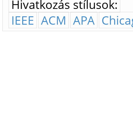
Hivatkozás stílusok:
IEEE
ACM
APA
Chica