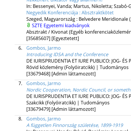
In: Bessenyei, Vanda; Martus, Nikoletta; Szabó-
Negyedik Konferenciája : Absztraktkötet
Szeged, Magyarország :
Belvedere Meridionale
SZTE Egyetemi kiadványok
Absztrakt / Kivonat (Egyéb konferenciaközlem
[35685607]
[Egyeztetett]
6.
Gombos, Jarmo
Introducing IDSA and the Conference
DE IURISPRUDENTIA ET IURE PUBLICO: JOG- É
Rövid közlemény (Folyóiratcikk) | Tudományos
[33679468]
[Admin láttamozott]
7.
Gombos, Jarmo
Nordic Cooperation, Nordic Council, or somethi
DE IURISPRUDENTIA ET IURE PUBLICO: JOG- É
Szakcikk (Folyóiratcikk) | Tudományos
[33679479]
[Admin láttamozott]
8.
Gombos, Jarmo
A független Finnország születése, 1899-1919