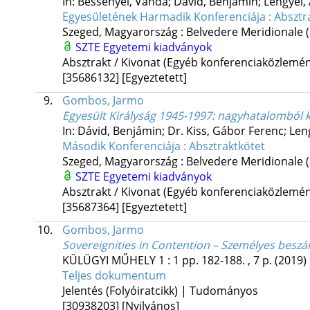
In: Bessenyei, Vanda; Dávid, Benjámin; Lengyel
Egyesületének Harmadik Konferenciája : Absztr
Szeged, Magyarország :
Belvedere Meridionale
SZTE Egyetemi kiadványok
Absztrakt / Kivonat (Egyéb konferenciaközlem
[35686132]
[Egyeztetett]
9.
Gombos, Jarmo
Egyesült Királyság 1945-1997: nagyhatalomból
In: Dávid, Benjámin; Dr. Kiss, Gábor Ferenc; Len
Második Konferenciája : Absztraktkötet
Szeged, Magyarország :
Belvedere Meridionale
SZTE Egyetemi kiadványok
Absztrakt / Kivonat (Egyéb konferenciaközlem
[35687364]
[Egyeztetett]
10.
Gombos, Jarmo
Sovereignities in Contention – Személyes beszá
KÜLÜGYI MŰHELY
1
:
1
pp. 182-188. , 7 p.
(2019)
Teljes dokumentum
Jelentés (Folyóiratcikk) | Tudományos
[30938203]
[Nyilvános]