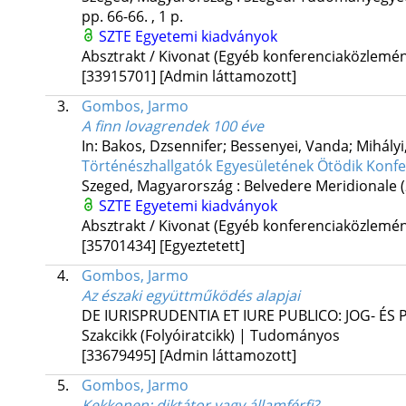
pp. 66-66. , 1 p.
SZTE Egyetemi kiadványok
Absztrakt / Kivonat (Egyéb konferenciaközlem
[33915701]
[Admin láttamozott]
3.
Gombos, Jarmo
A finn lovagrendek 100 éve
In: Bakos, Dzsennifer; Bessenyei, Vanda; Mihályi,
Történészhallgatók Egyesületének Ötödik Konfer
Szeged, Magyarország :
Belvedere Meridionale
SZTE Egyetemi kiadványok
Absztrakt / Kivonat (Egyéb konferenciaközlem
[35701434]
[Egyeztetett]
4.
Gombos, Jarmo
Az északi együttműködés alapjai
DE IURISPRUDENTIA ET IURE PUBLICO: JOG- É
Szakcikk (Folyóiratcikk) | Tudományos
[33679495]
[Admin láttamozott]
5.
Gombos, Jarmo
Kekkonen: diktátor vagy államférfi?