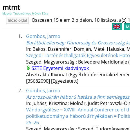
mtmt
Magyar Tudományos Művek Tára
Összesen 15 elem 2 oldalon, 10 listázva, a(z) 1
Előző oldal
Me
1.
Gombos, Jarmo
Barátból ellenség: Finnország és Oroszország k
In: Bakos, Dzsennifer; Domján, Máté; Haluska, Mi
Szegedi Történészhallgatók Egyesületének Hatod
Szeged, Magyarország :
Belvedere Meridionale
SZTE Egyetemi kiadványok
Absztrakt / Kivonat (Egyéb konferenciaközlem
[35682090]
[Egyeztetett]
2.
Gombos, Jarmo
Az orosz-ukrán háború hatása a finn semlegessé
In: Juhász, Krisztina; Molnár, Judit; Petrovszki-Ol
Vándorgyűlése = XXVIII. Annual Conference of the
politikatudomány a háború árnyékában = Politic
25–26
Szeged, Magyarország :
Szegedi Tudományegyete