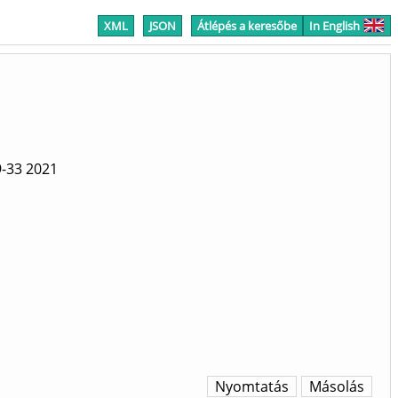
XML
JSON
Átlépés a keresőbe
In English
9-33
2021
Nyomtatás
Másolás