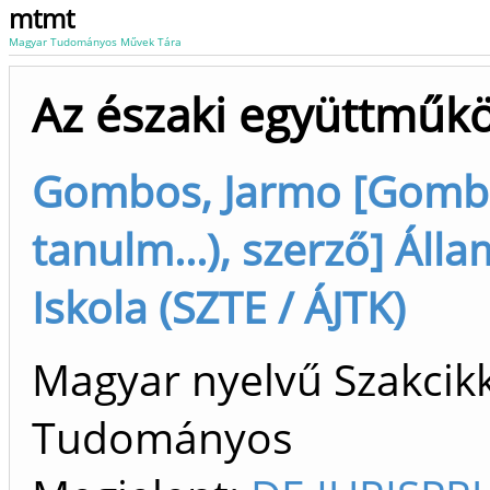
mtmt
Magyar Tudományos Művek Tára
Az északi együttműkö
Gombos, Jarmo [Gombo
tanulm...), szerző] Áll
Iskola (SZTE / ÁJTK)
Magyar nyelvű Szakcikk 
Tudományos