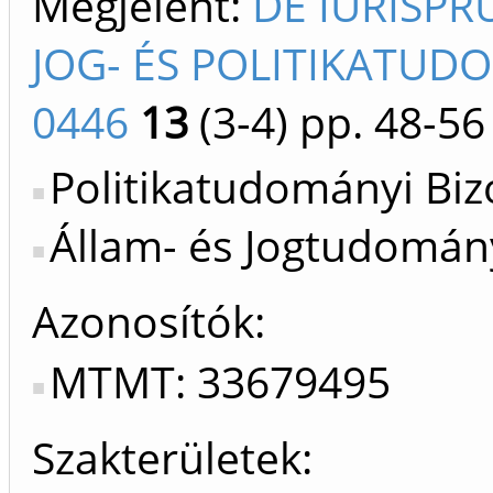
Megjelent:
DE IURISPR
JOG- ÉS POLITIKATUD
0446
13
(3-4)
pp. 48-56
Politikatudományi Bizo
Állam- és Jogtudomány
Azonosítók
MTMT: 33679495
Szakterületek: