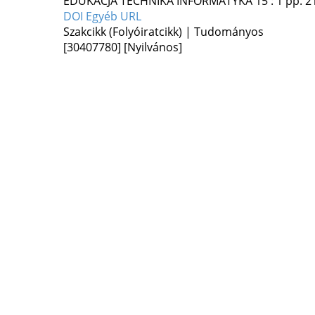
EDUKACJA TECHNIKA INFORMATYKA
15
:
1
pp. 2
DOI
Egyéb URL
Szakcikk (Folyóiratcikk) | Tudományos
[30407780]
[Nyilvános]