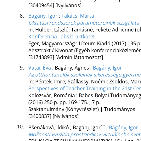
[30409454]
[Nyilvános]
8.
Bagány, Igor
;
Takács, Márta
Oktatási rendszerek paramétereinek vizsgálata 
In: Hülber, László; Tamásné, Fekete Adrienne (o
Konferencia : absztraktkötet
Eger, Magyarország :
Líceum Kiadó
(2017)
135 p
Absztrakt / Kivonat (Egyéb konferenciaközlem
[31743893]
[Admin láttamozott]
9.
Vatai, Éva
;
Bagány, Ágnes
;
Bagány, Igor
Az otthontanulók szüleinek sikeressége gyerme
In: Péntek, Imre; Szállassy, Noémi; Zsoldos, Marc
Perspectives of Teacher Training in the 21st Ce
Kolozsvár, Románia :
Babes-Bolyai Tudományegy
(2016)
250 p.
pp. 169-175. , 7 p.
Szaktanulmány (Könyvrészlet) | Tudományos
[3400837]
[Nyilvános]
10.
**
Pšenáková, Ildikó
;
Baganj, Igor
;
Bagány, Igor
Možnosti využitia prostriedkov virtuálneho svet