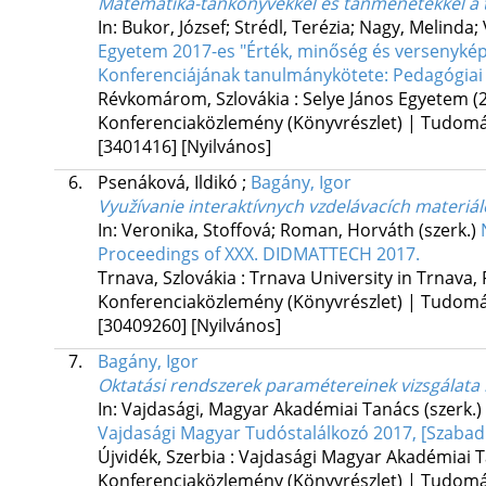
Matematika-tankönyvekkel és tanmenetekkel a t
In: Bukor, József; Strédl, Terézia; Nagy, Melinda
Egyetem 2017-es "Érték, minőség és versenykép
Konferenciájának tanulmánykötete: Pedagógiai 
Révkomárom, Szlovákia :
Selye János Egyetem
(
Konferenciaközlemény (Könyvrészlet) | Tudom
[3401416]
[Nyilvános]
6.
Psenáková, Ildikó
;
Bagány, Igor
Využívanie interaktívnych vzdelávacích materiá
In: Veronika, Stoffová; Roman, Horváth (szerk.)
Proceedings of XXX. DIDMATTECH 2017.
Trnava, Szlovákia :
Trnava University in Trnava, 
Konferenciaközlemény (Könyvrészlet) | Tudom
[30409260]
[Nyilvános]
7.
Bagány, Igor
Oktatási rendszerek paramétereinek vizsgálata 
In: Vajdasági, Magyar Akadémiai Tanács (szerk.)
Vajdasági Magyar Tudóstalálkozó 2017, [Szabadka
Újvidék, Szerbia :
Vajdasági Magyar Akadémiai 
Konferenciaközlemény (Könyvrészlet) | Tudom