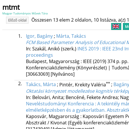
mtmt
Magyar Tudományos Művek Tára
Összesen 13 elem 2 oldalon, 10 listázva, a(z) 1
Előző oldal
Me
1.
Igor, Bagány
;
Márta, Takács
FCM Based Parameter Analysis of Educational 
In: Szakál, Anikó (szerk.)
INES 2019 : IEEE 23nd I
proceedings
Budapest, Magyarország :
IEEE
(2019)
374 p.
pp.
Konferenciaközlemény (Könyvrészlet) | Tudom
[30663069]
[Nyilvános]
2.
**
Takács, Márta
;
Pintér, Krekity Valéria
;
Bagány
Oktatási környezet modellezése kognitív térkép
In: Belovári, Anita; Bencéné, Fekete Andrea; Nag
Neveléstudományi Konferencia : A tekintély má
elméletképzésben és a gyakorlatban. Absztrakt
Kaposvár, Magyarország :
Kaposvári Egyetem P
Absztrakt / Kivonat (Egyéb konferenciaközlem
[31743949]
[Admin láttamozott]