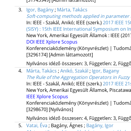
3.
Igor, Bagány
;
Márta, Takács
Soft-computing methods applied in parameter a
In: IEEE - Szakál, Anikó; IEEE (szerk.)
2017 IEEE 15
(SISY) : 15th IEEE International Symposium on I
New York, Amerikai Egyesült Államok :
IEEE
(201
DOI
IEEE Xplore
Scopus
Konferenciaközlemény (Könyvrészlet) | Tudom
[3296174]
[Admin láttamozott]
Nyilvános idéző összesen: 3, Független: 2, Függő:
4.
Márta, Takács
;
Anikó, Szakál
;
Igor, Bagany
The Rule of the Aggregation Operators in Fuzzy
In: IEEE - Szakál, Anikó; IEEE (szerk.)
2017 IEEE 21
New York, Amerikai Egyesült Államok,
Piscatawa
IEEE Xplore
Scopus
Konferenciaközlemény (Könyvrészlet) | Tudom
[3298670]
[Nyilvános]
Nyilvános idéző összesen: 4, Független: 3, Függő:
5.
Vatai, Éva
;
Bagány, Ágnes
;
Bagány, Igor