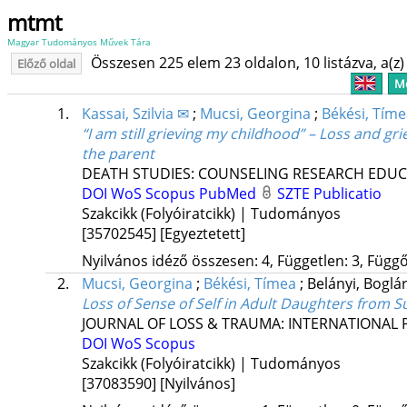
mtmt
Magyar Tudományos Művek Tára
Összesen 225 elem 23 oldalon, 10 listázva, a(z) 
Előző oldal
Me
1.
Kassai, Szilvia ✉
;
Mucsi, Georgina
;
Békési, Tím
“I am still grieving my childhood” – Loss and gri
the parent
DEATH STUDIES: COUNSELING RESEARCH EDUC
DOI
WoS
Scopus
PubMed
SZTE Publicatio
Szakcikk (Folyóiratcikk) | Tudományos
[35702545]
[Egyeztetett]
Nyilvános idéző összesen: 4, Független: 3, Függő:
2.
Mucsi, Georgina
;
Békési, Tímea
;
Belányi, Boglá
Loss of Sense of Self in Adult Daughters from 
JOURNAL OF LOSS & TRAUMA: INTERNATIONAL 
DOI
WoS
Scopus
Szakcikk (Folyóiratcikk) | Tudományos
[37083590]
[Nyilvános]