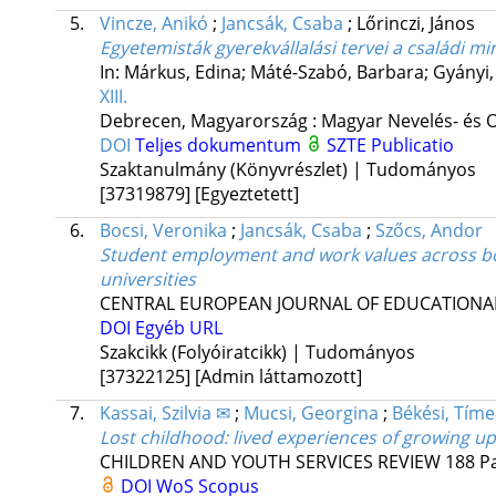
5.
Vincze, Anikó
;
Jancsák, Csaba
;
Lőrinczi, János
Egyetemisták gyerekvállalási tervei a családi m
In: Márkus, Edina; Máté-Szabó, Barbara; Gyányi, 
XIII.
Debrecen, Magyarország :
Magyar Nevelés- és 
DOI
Teljes dokumentum
SZTE Publicatio
Szaktanulmány (Könyvrészlet) | Tudományos
[37319879]
[Egyeztetett]
6.
Bocsi, Veronika
;
Jancsák, Csaba
;
Szőcs, Andor
Student employment and work values across bo
universities
CENTRAL EUROPEAN JOURNAL OF EDUCATIONA
DOI
Egyéb URL
Szakcikk (Folyóiratcikk) | Tudományos
[37322125]
[Admin láttamozott]
7.
Kassai, Szilvia ✉
;
Mucsi, Georgina
;
Békési, Tím
Lost childhood: lived experiences of growing up
CHILDREN AND YOUTH SERVICES REVIEW
188
Pa
DOI
WoS
Scopus