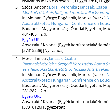
Nyilvános idéző összesen: 1, Független: 0, Függő:
3.
Szőcs, Andor
;
Bocsi, Veronika
;
Jancsák, Csaba
Munkaértékek és hallgatói munkavállalás: komp
In: Molnár, György; Pogátsnik, Monika (szerk.)
N
Absztraktkötet: Hungarian Conference on Educ
Budapest, Magyarország :
Óbudai Egyetem
,
Mag
404-405. , 2 p.
Egyéb URL
Absztrakt / Kivonat (Egyéb konferenciaközlem
[37315238]
[Nyilvános]
4.
Mezei, Tímea
;
Jancsák, Csaba
Pillanatfelvételek a Szegedi Keresztény Roma S
és a felsőoktatási életúthoz hozzáadott értékek
In: Molnár, György; Pogátsnik, Monika (szerk.)
N
Absztraktkötet: Hungarian Conference on Educ
Budapest, Magyarország :
Óbudai Egyetem
,
Mag
281-282. , 2 p.
Egyéb URL
Absztrakt / Kivonat (Egyéb konferenciaközlem
[37318126]
[Egyeztetett]