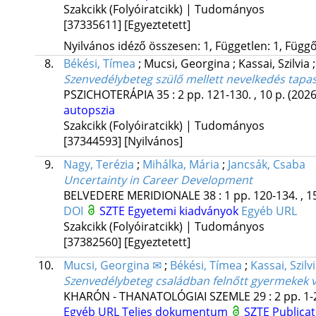
Szakcikk (Folyóiratcikk) | Tudományos
[37335611]
[Egyeztetett]
Nyilvános idéző összesen: 1, Független: 1, Függő:
8.
Békési, Tímea
;
Mucsi, Georgina
;
Kassai, Szilvia
Szenvedélybeteg szülő mellett nevelkedés tapaszt
PSZICHOTERÁPIA
35
:
2
pp. 121-130. , 10 p.
(2026
autopszia
Szakcikk (Folyóiratcikk) | Tudományos
[37344593]
[Nyilvános]
9.
Nagy, Terézia
;
Mihálka, Mária
;
Jancsák, Csaba
Uncertainty in Career Development
BELVEDERE MERIDIONALE
38
:
1
pp. 120-134. , 1
DOI
SZTE Egyetemi kiadványok
Egyéb URL
Szakcikk (Folyóiratcikk) | Tudományos
[37382560]
[Egyeztetett]
10.
Mucsi, Georgina ✉
;
Békési, Tímea
;
Kassai, Szilv
Szenvedélybeteg családban felnőtt gyermekek 
KHARÓN - THANATOLÓGIAI SZEMLE
29
:
2
pp. 1-
Egyéb URL
Teljes dokumentum
SZTE Publicat