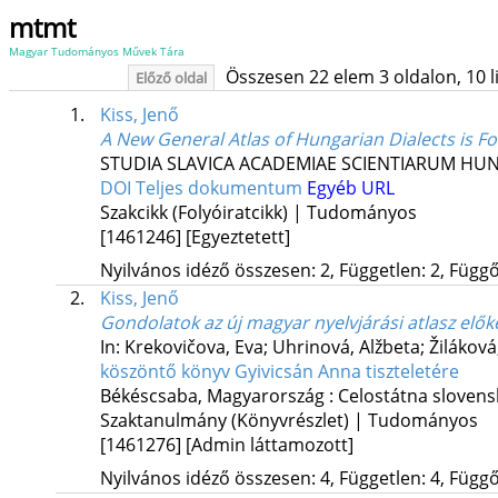
mtmt
Magyar Tudományos Művek Tára
Összesen 22 elem 3 oldalon, 10 lis
Előző oldal
1.
Kiss, Jenő
A New General Atlas of Hungarian Dialects is 
STUDIA SLAVICA ACADEMIAE SCIENTIARUM HU
DOI
Teljes dokumentum
Egyéb URL
Szakcikk (Folyóiratcikk) | Tudományos
[1461246]
[Egyeztetett]
Nyilvános idéző összesen: 2, Független: 2, Függő:
2.
Kiss, Jenő
Gondolatok az új magyar nyelvjárási atlasz elő
In: Krekovičova, Eva; Uhrinová, Alžbeta; Žiláková
köszöntő könyv Gyivicsán Anna tiszteletére
Békéscsaba, Magyarország :
Celostátna sloven
Szaktanulmány (Könyvrészlet) | Tudományos
[1461276]
[Admin láttamozott]
Nyilvános idéző összesen: 4, Független: 4, Függő: