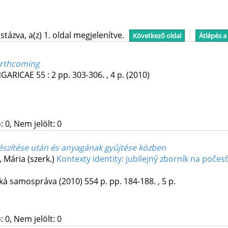
tázva, a(z) 1. oldal megjelenítve.
Következő oldal
Átlépés a
Forthcoming
NGARICAE
55
:
2
pp. 303-306. , 4 p.
(2010)
 0, Nem jelölt: 0
készítése után és anyagának gyűjtése közben
, Mária (szerk.)
Kontexty identity: jubilejný zborník na počes
ská samospráva
(2010)
554 p.
pp. 184-188. , 5 p.
 0, Nem jelölt: 0