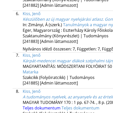
[241882]
[Admin láttamozott]
6.
Kiss, Jenő
Készülőben az új magyar nyelvjárási atlasz. Gon
In: Zimányi, Á (szerk.)
Tanulmányok a magyar nye
Eger, Magyarország :
Eszterházy Károly Főiskola
Szaktanulmány (Könyvrészlet) | Tudományos
[241883]
[Admin láttamozott]
Nyilvános idéző összesen: 7, Független: 7, Függő:
7.
Kiss, Jenő
Kárpát-medencei magyar diákok széphalmi tájny
MAGYARTANÍTÁS: MÓDSZERTANI FOLYÓIRAT
50
Matarka
Szakcikk (Folyóiratcikk) | Tudományos
[241885]
[Admin láttamozott]
8.
Kiss, Jenő
A tudományos nyelvek, az anyanyelv és az értelm
MAGYAR TUDOMÁNY
170
:
1
pp. 67-74. , 8 p.
(20
Teljes dokumentum
Teljes dokumentum