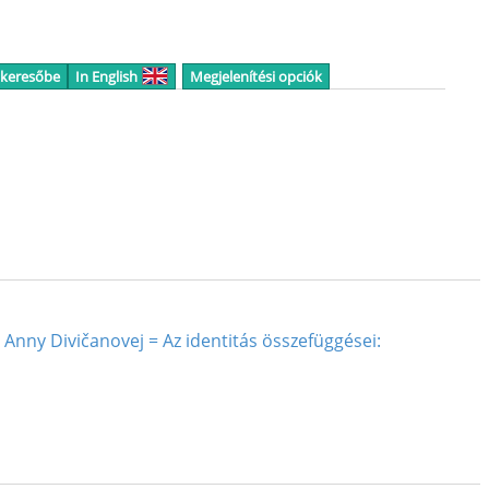
 keresőbe
In English
Megjelenítési opciók
ť Anny Divičanovej = Az identitás összefüggései: