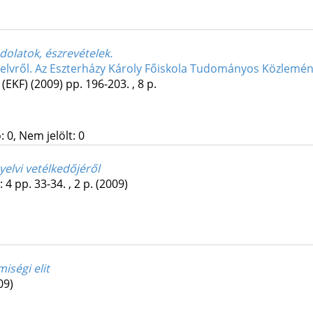
dolatok, észrevételek.
lvről. Az Eszterházy Károly Főiskola Tudományos Közlemén
 (EKF)
(2009)
pp. 196-203. , 8 p.
 0, Nem jelölt: 0
elvi vetélkedőjéről
:
4
pp. 33-34. , 2 p.
(2009)
iségi elit
09)