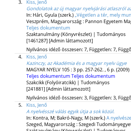
3.
Kiss, Jenő
Gondolatok az új magyar nyelvjárási atlaszról 
In: Hári, Gyula (szerk.)
„Végetlen a tér, mely mun
Veszprém, Magyarország :
Pannon Egyetem Mag
Teljes dokumentum
Szaktanulmány (Könyvrészlet) | Tudományos
[1461287]
[Admin láttamozott]
Nyilvános idéző összesen: 7, Független: 7, Függő:
4.
Kiss, Jenő
Kazinczy, az Akadémia és a magyar nyelv ügye
MAGYAR NYELV
105
:
3
pp. 257-262. , 6 p.
(2009)
Teljes dokumentum
Teljes dokumentum
Szakcikk (Folyóiratcikk) | Tudományos
[241881]
[Admin láttamozott]
Nyilvános idéző összesen: 3, Független: 3, Függő:
5.
Kiss, Jenő
A nyelvésszé válás egyik útja a sok közül.
In: Kontra, M; Bakró-Nagy, M (szerk.)
A nyelvésze
Szeged, Magyarország :
Szegedi Tudományegyet
Szaktanulmány (Könyvrészlet) | Tudományos