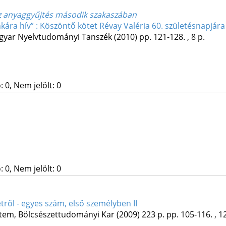
az anyaggyűjtés második szakaszában
kára hív” : Köszöntő kötet Révay Valéria 60. születésnapjára
yar Nyelvtudományi Tanszék
(2010)
pp. 121-128. , 8 p.
 0, Nem jelölt: 0
 0, Nem jelölt: 0
tről - egyes szám, első személyben II
em, Bölcsészettudományi Kar
(2009)
223 p.
pp. 105-116. , 1