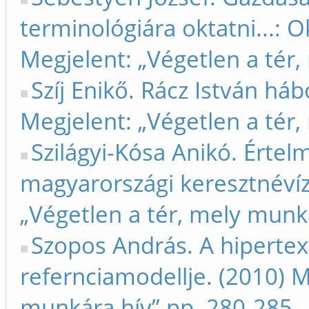
terminológiára oktatni...:
Megjelent: „Végetlen a tér
Szíj Enikő. Rácz István háb
Megjelent: „Végetlen a tér
Szilágyi-Kósa Anikó. Értelm
magyarországi keresztnévíz
„Végetlen a tér, mely munk
Szopos András. A hiperte
refernciamodellje. (2010) M
munkára hív” pp. 280-285