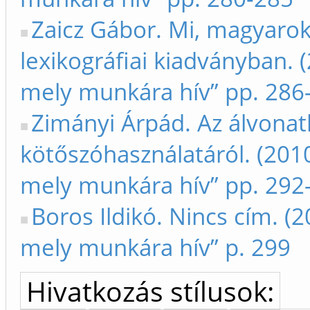
Zaicz Gábor. Mi, magyarok
lexikográfiai kiadványban. 
mely munkára hív” pp. 286
Zimányi Árpád. Az álvon
kötőszóhasználatáról. (2010
mely munkára hív” pp. 292
Boros Ildikó. Nincs cím. (2
mely munkára hív” p. 299
Hivatkozás stílusok: