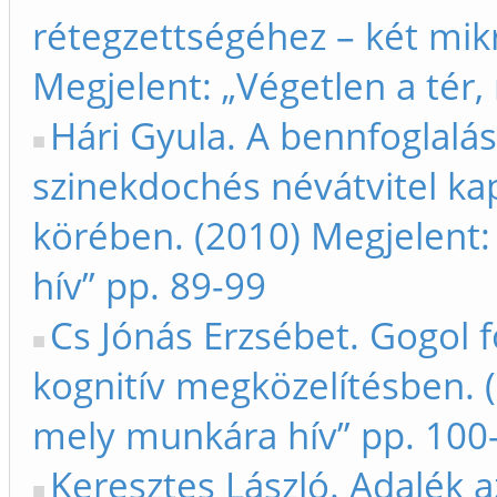
rétegzettségéhez – két mik
Megjelent: „Végetlen a tér
Hári Gyula. A bennfoglalá
szinekdochés névátvitel ka
körében. (2010) Megjelent:
hív” pp. 89-99
Cs Jónás Erzsébet. Gogol 
kognitív megközelítésben. (
mely munkára hív” pp. 100
Keresztes László. Adalék a