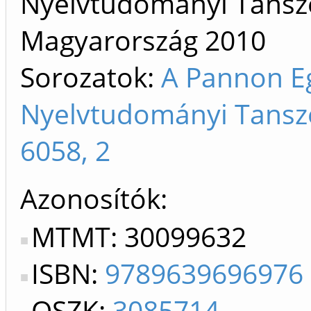
Nyelvtudományi Tansz
Magyarország
2010
Sorozatok:
A Pannon E
Nyelvtudományi Tansz
6058, 2
Azonosítók
MTMT: 30099632
ISBN:
9789639696976
OSZK:
3085714