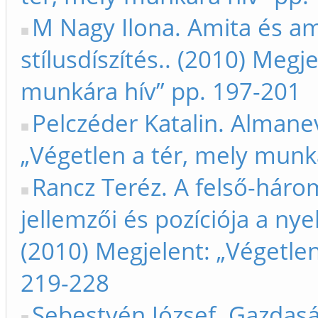
M Nagy Ilona. Amita és ami
stílusdíszítés.. (2010) Megj
munkára hív” pp. 197-201
Pelczéder Katalin. Almane
„Végetlen a tér, mely munk
Rancz Teréz. A felső-három
jellemzői és pozíciója a ny
(2010) Megjelent: „Végetlen
219-228
Sebestyén József. Gazdaság