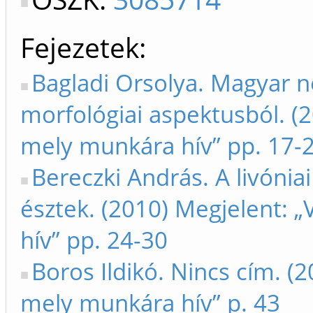
Fejezetek
Bagladi Orsolya. Magyar n
morfológiai aspektusból. (2
mely munkára hív” pp. 17-
Bereczki András. A livónia
észtek. (2010) Megjelent: 
hív” pp. 24-30
Boros Ildikó. Nincs cím. (2
mely munkára hív” p. 43