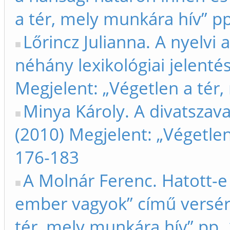
a tér, mely munkára hív” p
Lőrincz Julianna. A nyelvi 
néhány lexikológiai jelenté
Megjelent: „Végetlen a tér
Minya Károly. A divatszav
(2010) Megjelent: „Végetlen
176-183
A Molnár Ferenc. Hatott-e
ember vagyok” című versére
tér, mely munkára hív” pp.