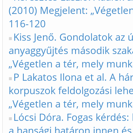
(2010) Megjelent: „Végetlen
116-120
Kiss Jenő. Gondolatok az ú
anyaggyűjtés második szak
„Végetlen a tér, mely munk
P Lakatos Ilona et al. A h
korpuszok feldolgozási lehe
„Végetlen a tér, mely munk
Lócsi Dóra. Fogas kérdés: k
a hansági határon innen és 