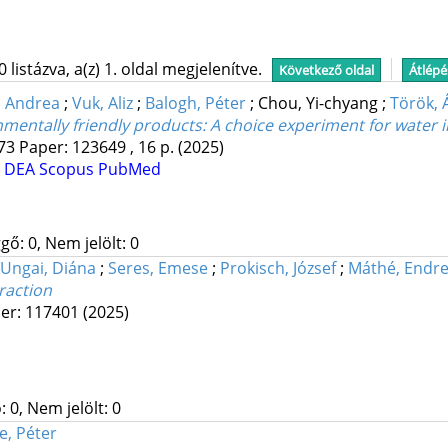
istázva, a(z) 1. oldal megjelenítve.
Következő oldal
Átlépé
, Andrea
;
Vuk, Aliz
;
Balogh, Péter
;
Chou, Yi-chyang
;
Török, 
nmentally friendly products
: A choice experiment for water i
73
Paper: 123649 , 16 p.
(2025)
S
DEA
Scopus
PubMed
gő: 0, Nem jelölt: 0
Ungai, Diána
;
Seres, Emese
;
Prokisch, József
;
Máthé, Endr
raction
er: 117401
(2025)
 0, Nem jelölt: 0
e, Péter