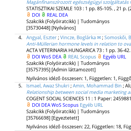
Magánfinanszírozott egészségügyi szolgáltatás 
STATISZTIKAI SZEMLE
103
:
1
pp. 85-105. , 21 p.
(
DOI
REAL
DEA
Szakcikk (Folyóiratcikk) | Tudományos
[35730448]
[Nyilvános]
4.
Angyal, Eszter
;
Vincze, Boglárka ✉
;
Somoskői, 
Anti-Müllerian hormone levels in relation to o
ACTA VETERINARIA HUNGARICA
73
:
1
pp. 36-42. 
DOI
WoS
DEA
REAL
Scopus
Egyéb URL
Szakcikk (Folyóiratcikk) | Tudományos
[35757395]
[Admin láttamozott]
Nyilvános idéző összesen: 1, Független: 1, Függő:
5.
Ismael, Awaz Shukri
;
Amin, Mohammad Bin
;
Al
Relationship between social media marketing 
COGENT SOCIAL SCIENCES
11
:
1
Paper: 245988
DOI
DEA
WoS
Scopus
Egyéb URL
Szakcikk (Folyóiratcikk) | Tudományos
[35766698]
[Egyeztetett]
Nyilvános idéző összesen: 22, Független: 18, Füg