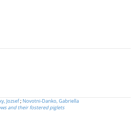
ky, Jozsef
;
Novotni-Danko, Gabriella
ws and their fostered piglets