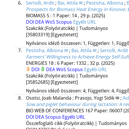
6.
Sertolli, Ardit
;
Bai, Attila ✉
;
Pestisha, Albiona
;
B
Prospects for Biomass Heat Energy in Kosovo: 
BIOMASS
5
:
1
Paper: 14 , 29 p.
(2025)
DOI
DEA
WoS
Scopus
Egyéb URL
Szakcikk (Folyóiratcikk) | Tudományos
[35803319]
[Egyeztetett]
Nyilvános idéző összesen: 1, Független: 1, Függő:
7.
Pestisha, Albiona ✉
;
Bai, Attila ✉
;
Sertolli, Ardit
Farmers’ Willingness to Achieve Energy Self-Suf
ENERGIES
18
:
6
Paper: 1332 , 32 p.
(2025)
DOI
DEA
WoS
Scopus
Egyéb URL
Szakcikk (Folyóiratcikk) | Tudományos
[35852685]
[Egyeztetett]
Nyilvános idéző összesen: 4, Független: 4, Függő:
8.
Osotsi, Joab Malanda
;
Prasojo, Yogi Sidik ✉
;
As
Sow and piglet behaviour during lactation: A re
BIO WEB OF CONFERENCES
167
Paper: 06007
(2
DOI
DEA
Scopus
Egyéb URL
Összefoglaló cikk (Folyóiratcikk) | Tudományos