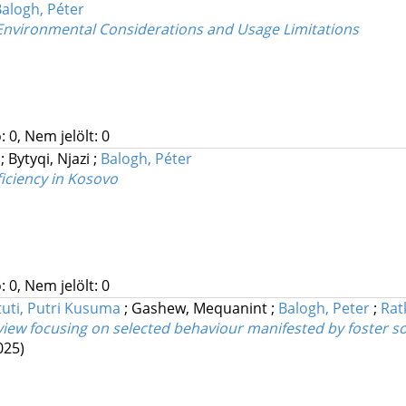
alogh, Péter
Environmental Considerations and Usage Limitations
 0, Nem jelölt: 0
;
Bytyqi, Njazi
;
Balogh, Péter
ficiency in Kosovo
 0, Nem jelölt: 0
tuti, Putri Kusuma
;
Gashew, Mequanint
;
Balogh, Peter
;
Rat
view focusing on selected behaviour manifested by foster so
025)