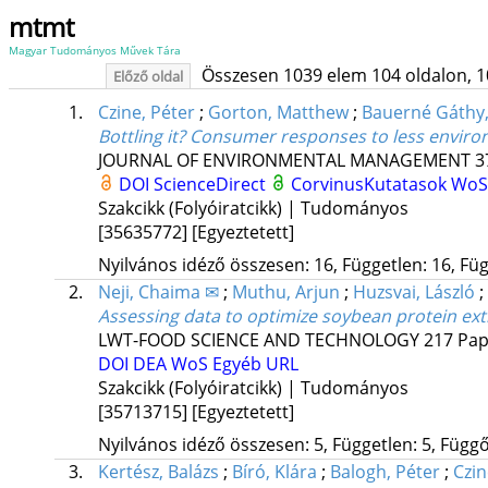
mtmt
Magyar Tudományos Művek Tára
Összesen 1039 elem 104 oldalon, 10 l
Előző oldal
1.
Czine, Péter
;
Gorton, Matthew
;
Bauerné Gáthy
Bottling it? Consumer responses to less enviro
JOURNAL OF ENVIRONMENTAL MANAGEMENT
3
DOI
ScienceDirect
CorvinusKutatasok
Wo
Szakcikk (Folyóiratcikk) | Tudományos
[35635772]
[Egyeztetett]
Nyilvános idéző összesen: 16, Független: 16, Füg
2.
Neji, Chaima ✉
;
Muthu, Arjun
;
Huzsvai, László
;
Assessing data to optimize soybean protein ext
LWT-FOOD SCIENCE AND TECHNOLOGY
217
Pap
DOI
DEA
WoS
Egyéb URL
Szakcikk (Folyóiratcikk) | Tudományos
[35713715]
[Egyeztetett]
Nyilvános idéző összesen: 5, Független: 5, Függő:
3.
Kertész, Balázs
;
Bíró, Klára
;
Balogh, Péter
;
Czin