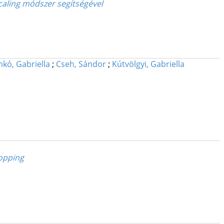
caling módszer segítségével
kó, Gabriella
;
Cseh, Sándor
;
Kútvölgyi, Gabriella
hopping