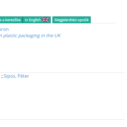
s a keresőbe
In English
Megjelenítési opciók
Áron
n plastic packaging in the UK
e
;
Sipos, Péter