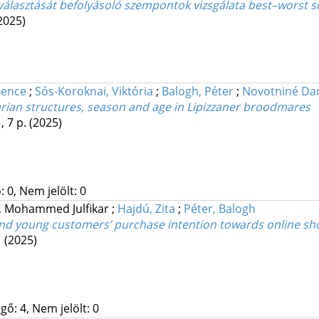
választását befolyásoló szempontok vizsgálata best–worst s
2025)
Bence
;
Sós-Koroknai, Viktória
;
Balogh, Péter
;
Novotniné Dan
varian structures, season and age in Lipizzaner broodmares
, 7 p.
(2025)
 0, Nem jelölt: 0
i, Mohammed Julfikar
;
Hajdú, Zita
;
Péter, Balogh
and young customers’ purchase intention towards online s
1
(2025)
gő: 4, Nem jelölt: 0