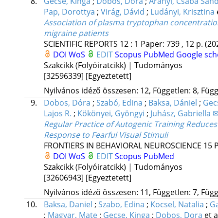
8.
Gecse, Kinga
;
Dobos, Dóra
;
Aranyi, Csaba Sán
Pap, Dorottya
;
Virág, Dávid
;
Ludányi, Krisztina
Association of plasma tryptophan concentration
migraine patients
SCIENTIFIC REPORTS
12
:
1
Paper: 739 , 12 p.
(20
DOI
WoS
EDIT
Scopus
PubMed
Google sch
Szakcikk (Folyóiratcikk) | Tudományos
[32596339]
[Egyeztetett]
Nyilvános idéző összesen: 12, Független: 8, Függő
9.
Dobos, Dóra
;
Szabó, Edina
;
Baksa, Dániel
;
Gec
Lajos R.
;
Kökönyei, Gyöngyi
;
Juhász, Gabriella 
Regular Practice of Autogenic Training Reduces
Response to Fearful Visual Stimuli
FRONTIERS IN BEHAVIORAL NEUROSCIENCE
15
P
DOI
WoS
EDIT
Scopus
PubMed
Szakcikk (Folyóiratcikk) | Tudományos
[32606943]
[Egyeztetett]
Nyilvános idéző összesen: 11, Független: 7, Függő
10.
Baksa, Daniel
;
Szabo, Edina
;
Kocsel, Natalia
;
Ga
;
Magyar, Mate
;
Gecse, Kinga
;
Dobos, Dora
et a