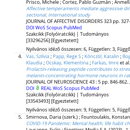
Prisco, Michele
;
Cortez, Pablo Guzmán
;
Anmell
Affective temperaments mediate aggressive dim
sectional, international study
JOURNAL OF AFFECTIVE DISORDERS
323
pp. 327-
DOI
WoS
Scopus
PubMed
Szakcikk (Folyóiratcikk) | Tudományos
[33296256]
[Egyeztetett]
Nyilvános idéző összesen: 6, Független: 3, Függő:
4.
Vas, Szilvia
;
Papp, Rege S
;
Könczöl, Katalin
;
Bog
Klaudia
;
Ocskay, Klementina
;
Farkas, Imre
et al
Prolactin-releasing peptide contributes to str
melanin-concentrating hormone neurons in rat
JOURNAL OF NEUROSCIENCE
43
:
5
pp. 846-862. 
DOI
REAL
WoS
Scopus
PubMed
Szakcikk (Folyóiratcikk) | Tudományos
[33543493]
[Egyeztetett]
Nyilvános idéző összesen: 9, Független: 5, Függő:
5.
Smirnova, Daria
(szerk.)
;
Fountoulakis, Konsta
COVID-19 Pandemic: Mental health, life habit 
Lausanne, Svájc :
Frontiers Media S.A.
(2023)
,
1,