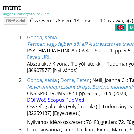
mtmt
Magyar Tudományos Művek Tára
Összesen 178 elem 18 oldalon, 10 listázva, a(z) 
Előző oldal
Me
1.
Gonda, Xénia
Testben vagy fejben dôl el? A stressztôl és tra
PSYCHIATRIA HUNGARICA
41
:
Suppl. 1.
pp. 5-5. 
Egyéb URL
Absztrakt / Kivonat (Folyóiratcikk) | Tudomány
[36907577]
[Nyilvános]
2.
Gonda, Xenia
;
Dome, Peter
;
Neill, Joanna C.
;
Ta
Novel antidepressant drugs: Beyond monoamin
CNS SPECTRUMS
28
:
1
pp. 6-15. , 10 p.
(2023)
DOI
WoS
Scopus
PubMed
Összefoglaló cikk (Folyóiratcikk) | Tudományos
[32259137]
[Egyeztetett]
Nyilvános idéző összesen: 76, Független: 72, Füg
3.
Fico, Giovanna
;
Janiri, Delfina
;
Pinna, Marco
;
S