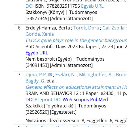
DOI
ISBN:
9782832511756
Egyéb URL
Szakkönyv (Könyv) | Tudományos
[33577345]
[Admin láttamozott]
6.
Erdelyi-Hamza, Berta
;
Torok, Dora
;
Gal, Zsofia
Gonda, Xenia
CLOCK gene plays role in the genetic background
PhD Scientific Days 2023 Budapest, 22-23 June 
Egyéb URL
Nem besorolt (Egyéb) | Tudományos
[34091453]
[Admin láttamozott]
7.
Ujma, P.P. ✉
;
Eszlári, N.
;
Millinghoffer, A.
;
Brunc
Bagdy, G.
et al.
Genetic effects on educational attainment in 
BRAIN AND BEHAVIOR
12
:
1
Paper: e2430 , 11 p
DOI
Preprint DOI
WoS
Scopus
PubMed
Szakcikk (Folyóiratcikk) | Tudományos
[32526520]
[Egyeztetett]
Nyilvános idéző összesen: 8, Független: 6, Függő: