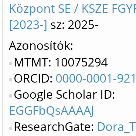
Központ SE / KSZE FGY
[2023-]
sz: 2025-
Azonosítók
MTMT: 10075294
ORCID:
0000-0001-92
Google Scholar ID:
EGGFbQsAAAAJ
ResearchGate:
Dora_T