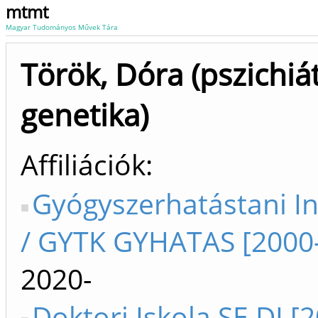
mtmt
Magyar Tudományos Művek Tára
Török, Dóra (pszichiát
genetika)
Affiliációk
Gyógyszerhatástani In
/ GYTK GYHATAS [2000
2020-
Doktori Iskola SE DI [