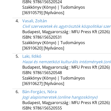
ISBN:
9786156520524
Szakkönyv (Könyv) | Tudományos
[36910579]
[Nyilvános]
4.
Vasali, Zoltán
Civil szervezetek és agytrösztök közpolitikai sz
Budapest, Magyarország :
MFU Press Kft
(2026)
ISBN:
9786156520531
Szakkönyv (Könyv) | Tudományos
[36910620]
[Nyilvános]
5.
Laki, Ildikó
Hazai és nemzetközi kulturális intézmények (on
Budapest, Magyarország :
MFU Press Kft
(2026)
ISBN:
9786156520548
Szakkönyv (Könyv) | Tudományos
[36910627]
[Nyilvános]
6.
Bán-Forgács, Nóra
Jogi alapismeretek (online hangoskönyv)
Budapest, Magyarország :
MFU Press Kft
(2026)
ISBN:
9786156520555