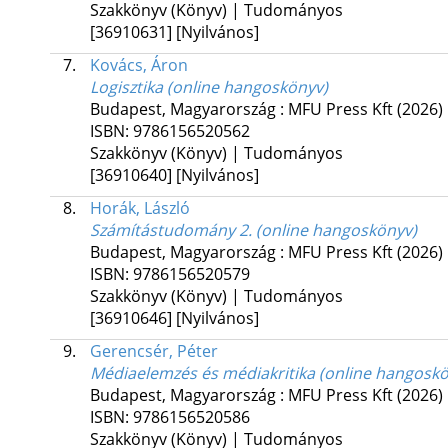
Szakkönyv (Könyv) | Tudományos
[36910631]
[Nyilvános]
7.
Kovács, Áron
Logisztika (online hangoskönyv)
Budapest, Magyarország :
MFU Press Kft
(2026)
ISBN:
9786156520562
Szakkönyv (Könyv) | Tudományos
[36910640]
[Nyilvános]
8.
Horák, László
Számítástudomány 2. (online hangoskönyv)
Budapest, Magyarország :
MFU Press Kft
(2026)
ISBN:
9786156520579
Szakkönyv (Könyv) | Tudományos
[36910646]
[Nyilvános]
9.
Gerencsér, Péter
Médiaelemzés és médiakritika (online hangosk
Budapest, Magyarország :
MFU Press Kft
(2026)
ISBN:
9786156520586
Szakkönyv (Könyv) | Tudományos