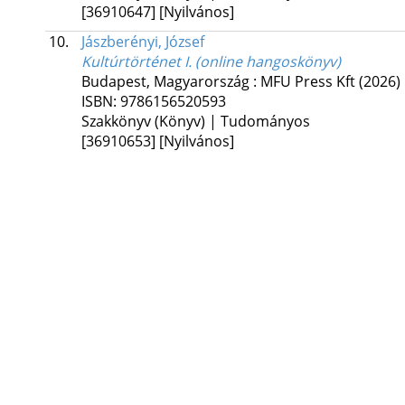
[36910647]
[Nyilvános]
10.
Jászberényi, József
Kultúrtörténet I. (online hangoskönyv)
Budapest, Magyarország :
MFU Press Kft
(2026)
ISBN:
9786156520593
Szakkönyv (Könyv) | Tudományos
[36910653]
[Nyilvános]