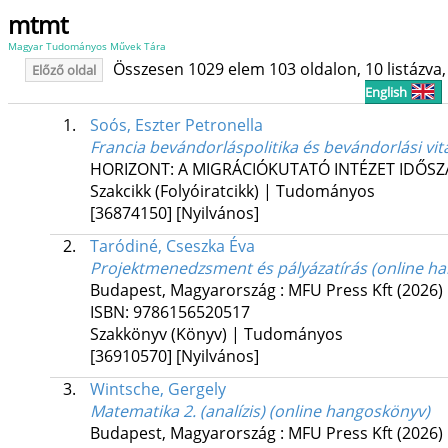
mtmt
Magyar Tudományos Művek Tára
Összesen 1029 elem 103 oldalon, 10 listázva, 
Előző oldal
English
1.
Soós, Eszter Petronella
Francia bevándorláspolitika és bevándorlási vi
HORIZONT: A MIGRÁCIÓKUTATÓ INTÉZET IDŐS
Szakcikk (Folyóiratcikk) | Tudományos
[36874150]
[Nyilvános]
2.
Taródiné, Cseszka Éva
Projektmenedzsment és pályázatírás (online h
Budapest, Magyarország :
MFU Press Kft
(2026)
ISBN:
9786156520517
Szakkönyv (Könyv) | Tudományos
[36910570]
[Nyilvános]
3.
Wintsche, Gergely
Matematika 2. (analízis) (online hangoskönyv)
Budapest, Magyarország :
MFU Press Kft
(2026)