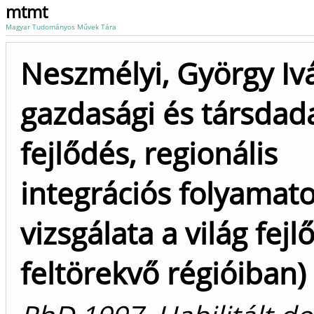
mtmt
Magyar Tudományos Művek Tára
Neszmélyi, György Iv
gazdasági és társdad
fejlődés, regionális
integrációs folyamat
vizsgálata a világ fejl
feltörekvő régióiban)