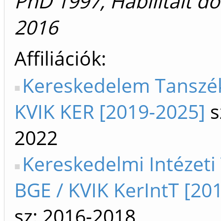
PhD 1997, Habilitált d
2016
Affiliációk
Kereskedelem Tanszé
KVIK KER [2019-2025]
s
2022
Kereskedelmi Intézeti
BGE / KVIK KerIntT [20
sz: 2016-2018