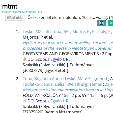
mtmt
Magyar Tudományos Művek Tára
Összesen 68 elem 7 oldalon, 10 listázva, a(z) 1
Előző oldal
Me
1.
Leskó, MZs. ✉
;
Topa, BA.
;
Móricz, F
;
Kristály, F
Majoros, P
et al.
Hydrothermal source and upwelling-related sed
processes of the western Neotethyan Lower Ju
GEOSYSTEMS AND GEOENVIRONMENT
5
:
2
Pape
DOI
Scopus
Egyéb URL
Szakcikk (Folyóiratcikk) | Tudományos
[36807879]
[Egyeztetett]
2.
Topa, Boglárka Anna
;
Leskó, Máté Zsigmond
;
A
;
Bulátkó-Debus, Délia
;
Weiszburg, Tamás
;
Zajz
Manganese oxide mineralisation hosted in Uppe
FÖLDTANI KÖZLÖNY
156
:
2
pp. 99-113. , 15 p.
(2
DOI
Scopus
Egyéb URL
Szakcikk (Folyóiratcikk) | Tudományos
[37375620]
[Admin láttamozott]