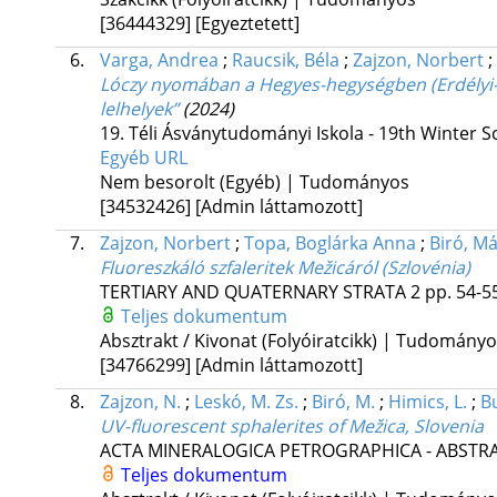
[36444329]
[Egyeztetett]
6.
Varga, Andrea
;
Raucsik, Béla
;
Zajzon, Norbert
;
Lóczy nyomában a Hegyes-hegységben (Erdélyi-
lelhelyek”
(2024)
19. Téli Ásványtudományi Iskola - 19th Winter S
Egyéb URL
Nem besorolt (Egyéb) | Tudományos
[34532426]
[Admin láttamozott]
7.
Zajzon, Norbert
;
Topa, Boglárka Anna
;
Biró, M
Fluoreszkáló szfaleritek Mežicáról (Szlovénia)
TERTIARY AND QUATERNARY STRATA
2
pp. 54-55
Teljes dokumentum
Absztrakt / Kivonat (Folyóiratcikk) | Tudomány
[34766299]
[Admin láttamozott]
8.
Zajzon, N.
;
Leskó, M. Zs.
;
Biró, M.
;
Himics, L.
;
B
UV-fluorescent sphalerites of Mežica, Slovenia
ACTA MINERALOGICA PETROGRAPHICA - ABSTRA
Teljes dokumentum