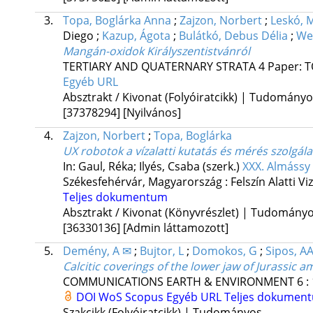
3.
Topa, Boglárka Anna
;
Zajzon, Norbert
;
Leskó, 
Diego
;
Kazup, Ágota
;
Bulátkó, Debus Délia
;
We
Mangán-oxidok Királyszentistvánról
TERTIARY AND QUATERNARY STRATA
4
Paper: T
Egyéb URL
Absztrakt / Kivonat (Folyóiratcikk) | Tudomány
[37378294]
[Nyilvános]
4.
Zajzon, Norbert
;
Topa, Boglárka
UX robotok a vízalatti kutatás és mérés szolgál
In: Gaul, Réka; Ilyés, Csaba (szerk.)
XXX. Almássy 
Székesfehérvár, Magyarország :
Felszín Alatti V
Teljes dokumentum
Absztrakt / Kivonat (Könyvrészlet) | Tudomány
[36330136]
[Admin láttamozott]
5.
Demény, A ✉
;
Bujtor, L
;
Domokos, G
;
Sipos, AA
Calcitic coverings of the lower jaw of Jurassic 
COMMUNICATIONS EARTH & ENVIRONMENT
6
:
DOI
WoS
Scopus
Egyéb URL
Teljes dokumen
Szakcikk (Folyóiratcikk) | Tudományos