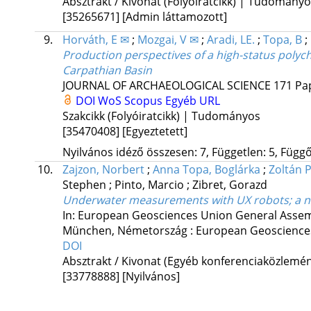
Absztrakt / Kivonat (Folyóiratcikk) | Tudomány
[35265671]
[Admin láttamozott]
9.
Horváth, E ✉
;
Mozgai, V ✉
;
Aradi, LE.
;
Topa, B
;
Production perspectives of a high-status polyc
Carpathian Basin
JOURNAL OF ARCHAEOLOGICAL SCIENCE
171
Pap
DOI
WoS
Scopus
Egyéb URL
Szakcikk (Folyóiratcikk) | Tudományos
[35470408]
[Egyeztetett]
Nyilvános idéző összesen: 7, Független: 5, Függő:
10.
Zajzon, Norbert
;
Anna Topa, Boglárka
;
Zoltán 
Stephen
;
Pinto, Marcio
;
Zibret, Gorazd
Underwater measurements with UX robots; a n
In: European Geosciences Union General Assem
München, Németország :
European Geoscience
DOI
Absztrakt / Kivonat (Egyéb konferenciaközlem
[33778888]
[Nyilvános]