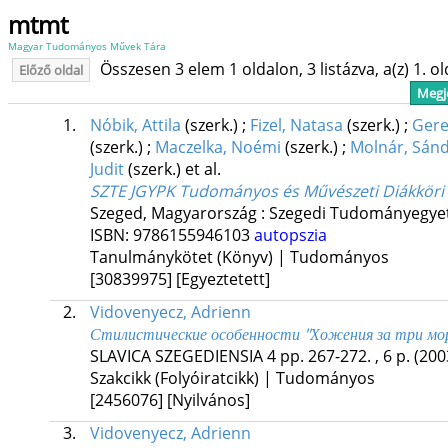
mtmt
Magyar Tudományos Művek Tára
Összesen 3 elem 1 oldalon, 3 listázva, a(z) 1. o
Előző oldal
Megje
1.
Nóbik, Attila
(szerk.)
;
Fizel, Natasa
(szerk.)
;
Gere
(szerk.)
;
Maczelka, Noémi
(szerk.)
;
Molnár, Sán
Judit
(szerk.)
et al.
SZTE JGYPK Tudományos és Művészeti Diákköri K
Szeged, Magyarország :
Szegedi Tudományegyet
ISBN:
9786155946103
autopszia
Tanulmánykötet (Könyv) | Tudományos
[30839975]
[Egyeztetett]
2.
Vidovenyecz, Adrienn
Стилистические особенности "Хожения за три мо
SLAVICA SZEGEDIENSIA
4
pp. 267-272. , 6 p.
(200
Szakcikk (Folyóiratcikk) | Tudományos
[2456076]
[Nyilvános]
3.
Vidovenyecz, Adrienn