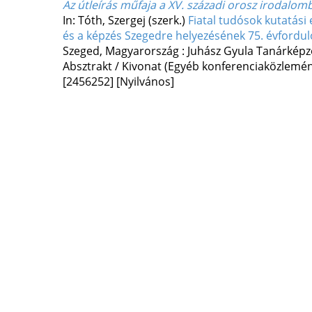
Az útleírás műfaja a XV. századi orosz irodalom
In: Tóth, Szergej (szerk.)
Fiatal tudósok kutatási
és a képzés Szegedre helyezésének 75. évfordul
Szeged, Magyarország :
Juhász Gyula Tanárképző
Absztrakt / Kivonat (Egyéb konferenciaközlem
[2456252]
[Nyilvános]