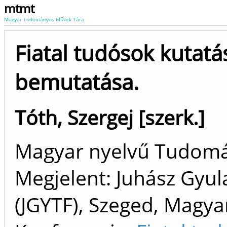
mtmt
Magyar Tudományos Művek Tára
Fiatal tudósok kutat
bemutatása.
Tóth, Szergej [szerk.]
Magyar nyelvű Tudom
Megjelent: Juhász Gyul
(JGYTF), Szeged, Magya