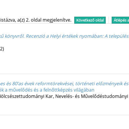
stázva, a(z) 2. oldal megjelenítve.
Következő oldal
Átlépés 
önyvről. Recenzió a Helyi értékek nyomában: A települési é
2)
’-es és 80’as évek reformtörekvései, történeti előzményeik 
ók a művelődés és a felnőttképzés világában
ölcsészettudományi Kar, Nevelés- és Művelődéstudományi 