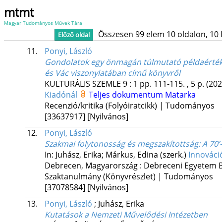
mtmt
Magyar Tudományos Művek Tára
Összesen 99 elem 10 oldalon, 10 li
Előző oldal
11.
Ponyi, László
Gondolatok egy önmagán túlmutató példaértékű k
és Vác viszonylatában című könyvről
KULTURÁLIS SZEMLE
9
:
1
pp. 111-115. , 5 p.
(202
Kiadónál
Teljes dokumentum
Matarka
Recenzió/kritika (Folyóiratcikk) | Tudományos
[33637917]
[Nyilvános]
12.
Ponyi, László
Szakmai folytonosság és megszakítottság
: A 70
In: Juhász, Erika; Márkus, Edina (szerk.)
Innováci
Debrecen, Magyarország :
Debreceni Egyetem B
Szaktanulmány (Könyvrészlet) | Tudományos
[37078584]
[Nyilvános]
13.
Ponyi, László
;
Juhász, Erika
Kutatások a Nemzeti Művelődési Intézetben