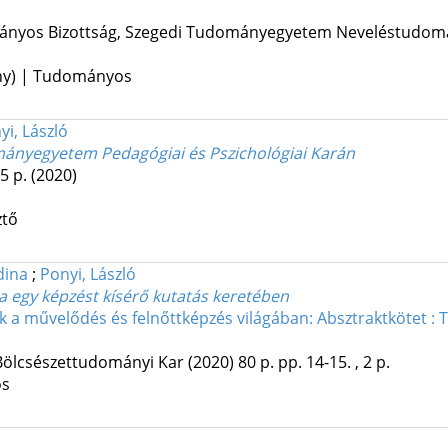
nyos Bizottság
,
Szegedi Tudományegyetem Neveléstudomán
ény) | Tudományos
yi, László
ányegyetem Pedagógiai és Pszichológiai Karán
 5 p.
(2020)
ztő
dina
;
Ponyi, László
 egy képzést kísérő kutatás keretében
k a művelődés és felnőttképzés világában: Absztraktkötet 
Bölcsészettudományi Kar
(2020)
80 p.
pp. 14-15. , 2 p.
os