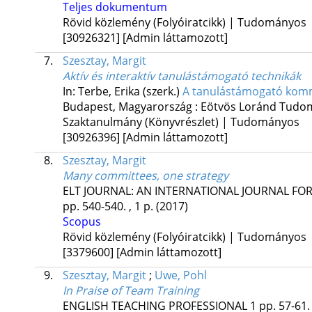
Teljes dokumentum
Rövid közlemény (Folyóiratcikk) | Tudományos
[30926321]
[Admin láttamozott]
7.
Szesztay, Margit
Aktív és interaktív tanulástámogató technikák
In: Terbe, Erika (szerk.)
A tanulástámogató komm
Budapest, Magyarország :
Eötvös Loránd Tudo
Szaktanulmány (Könyvrészlet) | Tudományos
[30926396]
[Admin láttamozott]
8.
Szesztay, Margit
Many committees, one strategy
ELT JOURNAL: AN INTERNATIONAL JOURNAL FO
pp. 540-540. , 1 p.
(2017)
Scopus
Rövid közlemény (Folyóiratcikk) | Tudományos
[3379600]
[Admin láttamozott]
9.
Szesztay, Margit
;
Uwe, Pohl
In Praise of Team Training
ENGLISH TEACHING PROFESSIONAL
1
pp. 57-61. 