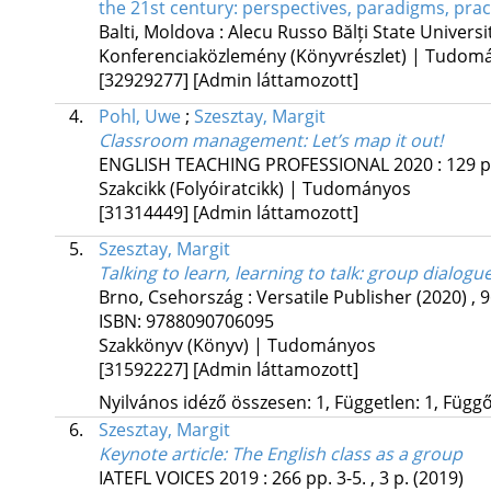
the 21st century: perspectives, paradigms, pract
Balti, Moldova :
Alecu Russo Bălți State Universi
Konferenciaközlemény (Könyvrészlet) | Tudom
[32929277]
[Admin láttamozott]
4.
Pohl, Uwe
;
Szesztay, Margit
Classroom management
: Let’s map it out!
ENGLISH TEACHING PROFESSIONAL
2020
:
129
p
Szakcikk (Folyóiratcikk) | Tudományos
[31314449]
[Admin láttamozott]
5.
Szesztay, Margit
Talking to learn, learning to talk
: group dialogu
Brno, Csehország :
Versatile Publisher
(2020)
,
9
ISBN:
9788090706095
Szakkönyv (Könyv) | Tudományos
[31592227]
[Admin láttamozott]
Nyilvános idéző összesen: 1, Független: 1, Függő:
6.
Szesztay, Margit
Keynote article
: The English class as a group
IATEFL VOICES
2019
:
266
pp. 3-5. , 3 p.
(2019)