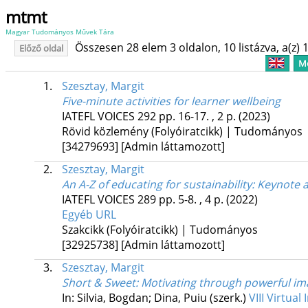
mtmt
Magyar Tudományos Művek Tára
Összesen 28 elem 3 oldalon, 10 listázva, a(z) 1
Előző oldal
Me
1.
Szesztay, Margit
Five-minute activities for learner wellbeing
IATEFL VOICES
292
pp. 16-17. , 2 p.
(2023)
Rövid közlemény (Folyóiratcikk) | Tudományos
[34279693]
[Admin láttamozott]
2.
Szesztay, Margit
An A-Z of educating for sustainability
: Keynote a
IATEFL VOICES
289
pp. 5-8. , 4 p.
(2022)
Egyéb URL
Szakcikk (Folyóiratcikk) | Tudományos
[32925738]
[Admin láttamozott]
3.
Szesztay, Margit
Short & Sweet
: Motivating through powerful im
In: Silvia, Bogdan; Dina, Puiu (szerk.)
VIII Virtua