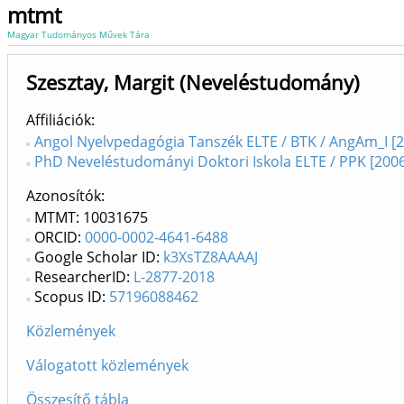
mtmt
Magyar Tudományos Művek Tára
Szesztay, Margit (Neveléstudomány)
Affiliációk
Angol Nyelvpedagógia Tanszék ELTE / BTK / AngAm_I [2
PhD Neveléstudományi Doktori Iskola ELTE / PPK [2006
Azonosítók
MTMT: 10031675
ORCID:
0000-0002-4641-6488
Google Scholar ID:
k3XsTZ8AAAAJ
ResearcherID:
L-2877-2018
Scopus ID:
57196088462
Közlemények
Válogatott közlemények
Összesítő tábla