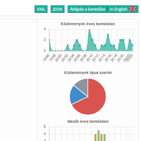
XML
JSON
Átlépés a keresőbe
In English