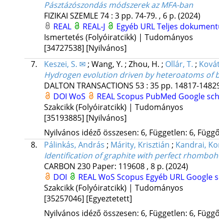
Pásztázószondás módszerek az MFA-ban
FIZIKAI SZEMLE
74
:
3
pp. 74-79. , 6 p.
(2024)
REAL
REAL-J
Egyéb URL
Teljes dokumen
Ismertetés (Folyóiratcikk) | Tudományos
[34727538]
[Nyilvános]
7.
Keszei, S. ✉
;
Wang, Y.
;
Zhou, H.
;
Ollár, T.
;
Kovát
Hydrogen evolution driven by heteroatoms of bi
DALTON TRANSACTIONS
53
:
35
pp. 14817-14829
DOI
WoS
REAL
Scopus
PubMed
Google sch
Szakcikk (Folyóiratcikk) | Tudományos
[35193885]
[Nyilvános]
Nyilvános idéző összesen: 6, Független: 6, Függő:
8.
Pálinkás, András
;
Márity, Krisztián
;
Kandrai, K
Identification of graphite with perfect rhomboh
CARBON
230
Paper: 119608 , 8 p.
(2024)
DOI
REAL
WoS
Scopus
Egyéb URL
Google s
Szakcikk (Folyóiratcikk) | Tudományos
[35257046]
[Egyeztetett]
Nyilvános idéző összesen: 6, Független: 6, Függő: