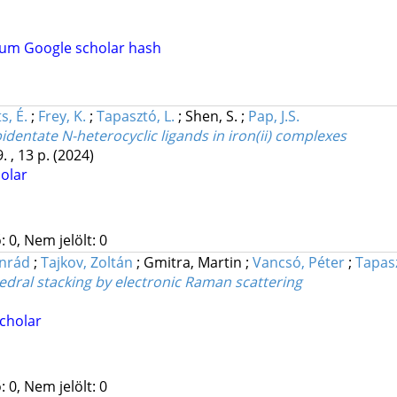
tum
Google scholar hash
s, É.
;
Frey, K.
;
Tapasztó, L.
;
Shen, S.
;
Pap, J.S.
dentate N-heterocyclic ligands in iron(ii) complexes
. , 13 p.
(2024)
olar
 0, Nem jelölt: 0
onrád
;
Tajkov, Zoltán
;
Gmitra, Martin
;
Vancsó, Péter
;
Tapas
edral stacking by electronic Raman scattering
cholar
 0, Nem jelölt: 0