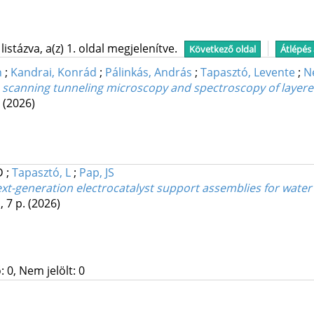
stázva, a(z) 1. oldal megjelenítve.
Következő oldal
Átlépés
n
;
Kandrai, Konrád
;
Pálinkás, András
;
Tapasztó, Levente
;
N
scanning tunneling microscopy and spectroscopy of layere
.
(2026)
 D
;
Tapasztó, L
;
Pap, JS
xt-generation electrocatalyst support assemblies for water 
, 7 p.
(2026)
 0, Nem jelölt: 0