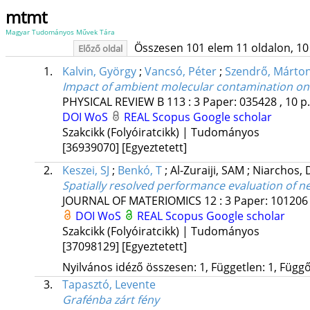
mtmt
Magyar Tudományos Művek Tára
Összesen 101 elem 11 oldalon, 10 li
Előző oldal
1.
Kalvin, György
;
Vancsó, Péter
;
Szendrő, Márto
Impact of ambient molecular contamination on 
PHYSICAL REVIEW B
113
:
3
Paper: 035428 , 10 p
DOI
WoS
REAL
Scopus
Google scholar
Szakcikk (Folyóiratcikk) | Tudományos
[36939070]
[Egyeztetett]
2.
Keszei, SJ
;
Benkó, T
;
Al-Zuraiji, SAM
;
Niarchos,
Spatially resolved performance evaluation of ne
JOURNAL OF MATERIOMICS
12
:
3
Paper: 101206 
DOI
WoS
REAL
Scopus
Google scholar
Szakcikk (Folyóiratcikk) | Tudományos
[37098129]
[Egyeztetett]
Nyilvános idéző összesen: 1, Független: 1, Függő:
3.
Tapasztó, Levente
Grafénba zárt fény