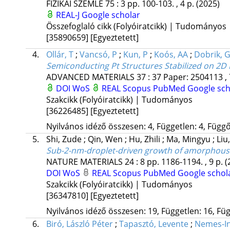
FIZIKAI SZEMLE
75
:
3
pp. 100-103. , 4 p.
(2025)
REAL-J
Google scholar
Összefoglaló cikk (Folyóiratcikk) | Tudományos
[35890659]
[Egyeztetett]
4.
Ollár, T
;
Vancsó, P
;
Kun, P
;
Koós, AA
;
Dobrik, 
Semiconducting Pt Structures Stabilized on 2D
ADVANCED MATERIALS
37
:
37
Paper: 2504113 , 
DOI
WoS
REAL
Scopus
PubMed
Google sch
Szakcikk (Folyóiratcikk) | Tudományos
[36226485]
[Egyeztetett]
Nyilvános idéző összesen: 4, Független: 4, Függő:
5.
Shi, Zude
;
Qin, Wen
;
Hu, Zhili
;
Ma, Mingyu
;
Liu
Sub-2-nm-droplet-driven growth of amorphous m
NATURE MATERIALS
24
:
8
pp. 1186-1194. , 9 p.
(
DOI
WoS
REAL
Scopus
PubMed
Google schol
Szakcikk (Folyóiratcikk) | Tudományos
[36347810]
[Egyeztetett]
Nyilvános idéző összesen: 19, Független: 16, Füg
6.
Biró, László Péter
;
Tapasztó, Levente
;
Nemes-In