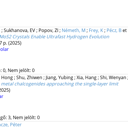
G
;
Sukhanova, EV
;
Popov, ZI
;
Németh, M
;
Frey, K
;
Pécz, B
et 
 MoS2 Crystals Enable Ultrafast Hydrogen Evolution
7 p.
(2025)
olar
 0, Nem jelölt: 0
, Hong
;
Shu, Zhiwen
;
Jiang, Yubing
;
Xia, Hang
;
Shi, Wenyan
etal chalcogenides approaching the single-layer limit
2025)
ar
gő: 3, Nem jelölt: 0
cze, Péter