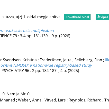
stázva, a(z) 1. oldal megjelenítve.
Következő oldal
Átlépés
izmusok sclerosis muliplexben
CIENCE
79
:
3-4
pp. 131-139. , 9 p.
(2026)
r Svendsen, Kristina
;
Frederiksen, Jette
;
Sellebjerg, Finn
;
Il
sitive NMOSD: a nationwide registry-based study
 PSYCHIATRY
96
:
2
pp. 184-187. , 4 p.
(2025)
 0, Nem jelölt: 0
, Mhaned
;
Weber, Anna
;
Vitved, Lars
;
Reynolds, Richard
;
Th