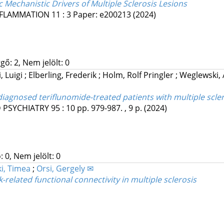
c Mechanistic Drivers of Multiple Sclerosis Lesions
FLAMMATION
11
:
3
Paper: e200213
(2024)
gő: 2, Nem jelölt: 0
, Luigi
;
Elberling, Frederik
;
Holm, Rolf Pringler
;
Weglewski,
y diagnosed teriflunomide-treated patients with multiple scl
 PSYCHIATRY
95
:
10
pp. 979-987. , 9 p.
(2024)
 0, Nem jelölt: 0
i, Timea
;
Orsi, Gergely ✉
related functional connectivity in multiple sclerosis