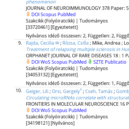
phenomenon
JOURNAL OF NEUROIMMUNOLOGY
378
Paper: 5
DOI
Scopus
PubMed
Szakcikk (Folyóiratcikk) | Tudományos
[33720461]
[Egyeztetett]
Nyilvános idéző összesen: 2, Független: 2, Függő:
9.
Rajda, Cecilia ✉
;
Rózsa, Csilla
;
Mike, Andrea
;
Lo
Treatment of relapsing multiple sclerosis in
ORPHANET JOURNAL OF RARE DISEASES
18
:
1
P
DOI
WoS
Scopus
PubMed
SZTE Publicatio
Szakcikk (Folyóiratcikk) | Tudományos
[34053132]
[Egyeztetett]
Nyilvános idéző összesen: 2, Független: 1, Függő:
10.
*
Geiger, Lili
;
Orsi, Gergely
;
Cseh, Tamás
;
Gombo
Circulating microRNAs correlate with structural
FRONTIERS IN MOLECULAR NEUROSCIENCE
16
P
DOI
WoS
Scopus
PubMed
Szakcikk (Folyóiratcikk) | Tudományos
[34198121]
[Nyilvános]