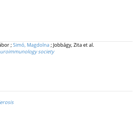
ábor
;
Simó, Magdolna
;
Jobbágy, Zita
et al.
neuroimmunology society
erosis