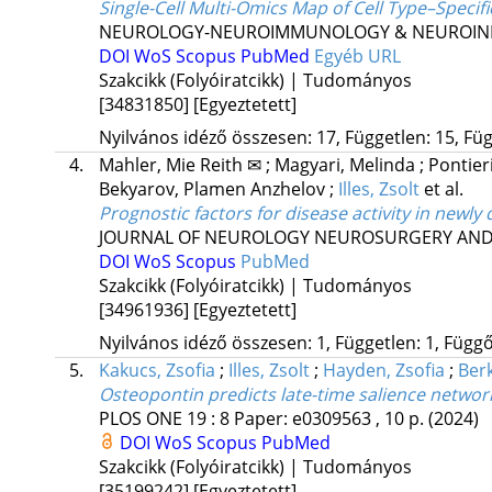
Single-Cell Multi-Omics Map of Cell Type–Specifi
NEUROLOGY-NEUROIMMUNOLOGY & NEUROIN
DOI
WoS
Scopus
PubMed
Egyéb URL
Szakcikk (Folyóiratcikk) | Tudományos
[34831850]
[Egyeztetett]
Nyilvános idéző összesen: 17, Független: 15, Füg
4.
Mahler, Mie Reith ✉
;
Magyari, Melinda
;
Pontieri
Bekyarov, Plamen Anzhelov
;
Illes, Zsolt
et al.
Prognostic factors for disease activity in newl
JOURNAL OF NEUROLOGY NEUROSURGERY AND
DOI
WoS
Scopus
PubMed
Szakcikk (Folyóiratcikk) | Tudományos
[34961936]
[Egyeztetett]
Nyilvános idéző összesen: 1, Független: 1, Függő:
5.
Kakucs, Zsofia
;
Illes, Zsolt
;
Hayden, Zsofia
;
Berk
Osteopontin predicts late-time salience network-
PLOS ONE
19
:
8
Paper: e0309563 , 10 p.
(2024)
DOI
WoS
Scopus
PubMed
Szakcikk (Folyóiratcikk) | Tudományos
[35199242]
[Egyeztetett]