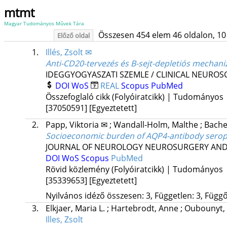
mtmt
Magyar Tudományos Művek Tára
Összesen 454 elem 46 oldalon, 10 li
Előző oldal
1.
Illés, Zsolt ✉
Anti-CD20-tervezés és B-sejt-depletiós mechan
IDEGGYOGYASZATI SZEMLE / CLINICAL NEUROS
DOI
WoS
REAL
Scopus
PubMed
Összefoglaló cikk (Folyóiratcikk) | Tudományos
[37050591]
[Egyeztetett]
2.
Papp, Viktoria ✉
;
Wandall-Holm, Malthe
;
Bache
Socioeconomic burden of AQP4-antibody seropo
JOURNAL OF NEUROLOGY NEUROSURGERY AND
DOI
WoS
Scopus
PubMed
Rövid közlemény (Folyóiratcikk) | Tudományos
[35339653]
[Egyeztetett]
Nyilvános idéző összesen: 3, Független: 3, Függő:
3.
Elkjaer, Maria L.
;
Hartebrodt, Anne
;
Oubounyt
Illes, Zsolt