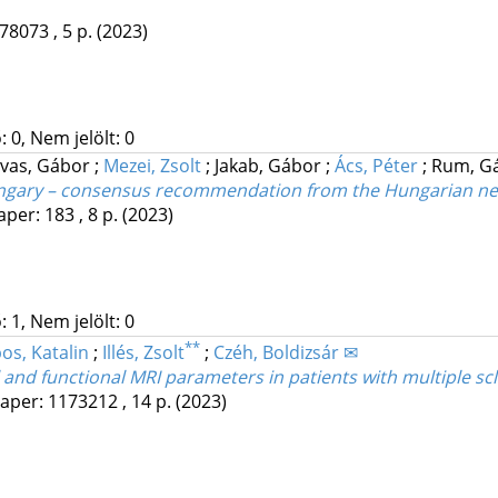
78073 , 5 p.
(2023)
 0, Nem jelölt: 0
vas, Gábor
;
Mezei, Zsolt
;
Jakab, Gábor
;
Ács, Péter
;
Rum, G
 Hungary – consensus recommendation from the Hungarian 
aper: 183 , 8 p.
(2023)
 1, Nem jelölt: 0
**
s, Katalin
;
Illés, Zsolt
;
Czéh, Boldizsár ✉
 and functional MRI parameters in patients with multiple scl
aper: 1173212 , 14 p.
(2023)