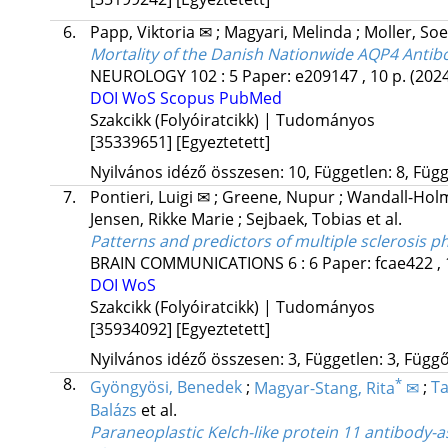
6.
Papp, Viktoria ✉
;
Magyari, Melinda
;
Moller, So
Mortality of the Danish Nationwide AQP4 Antib
NEUROLOGY
102
:
5
Paper: e209147 , 10 p.
(202
DOI
WoS
Scopus
PubMed
Szakcikk (Folyóiratcikk) | Tudományos
[35339651]
[Egyeztetett]
Nyilvános idéző összesen: 10, Független: 8, Függő
7.
Pontieri, Luigi ✉
;
Greene, Nupur
;
Wandall-Hol
Jensen, Rikke Marie
;
Sejbaek, Tobias
et al.
Patterns and predictors of multiple sclerosis p
BRAIN COMMUNICATIONS
6
:
6
Paper: fcae422 , 
DOI
WoS
Szakcikk (Folyóiratcikk) | Tudományos
[35934092]
[Egyeztetett]
Nyilvános idéző összesen: 3, Független: 3, Függő:
8.
*
Gyöngyösi, Benedek
;
Magyar-Stang, Rita
✉
;
Ta
Balázs
et al.
Paraneoplastic Kelch-like protein 11 antibody-