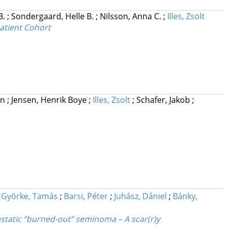
B.
;
Sondergaard, Helle B.
;
Nilsson, Anna C.
;
Illes, Zsolt
atient Cohort
in
;
Jensen, Henrik Boye
;
Illes, Zsolt
;
Schafer, Jakob
;
;
Györke, Tamás
;
Barsi, Péter
;
Juhász, Dániel
;
Bánky,
astatic “burned-out” seminoma – A scar(r)y