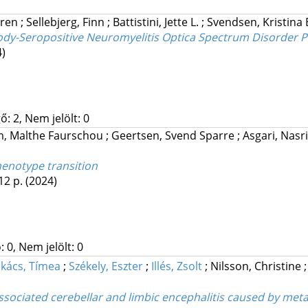
eren
;
Sellebjerg, Finn
;
Battistini, Jette L.
;
Svendsen, Kristina 
ody-Seropositive Neuromyelitis Optica Spectrum Disorder P
4)
: 2, Nem jelölt: 0
m, Malthe Faurschou
;
Geertsen, Svend Sparre
;
Asgari, Nasr
henotype transition
12 p.
(2024)
 0, Nem jelölt: 0
kács, Tímea
;
Székely, Eszter
;
Illés, Zsolt
;
Nilsson, Christine
associated cerebellar and limbic encephalitis caused by met