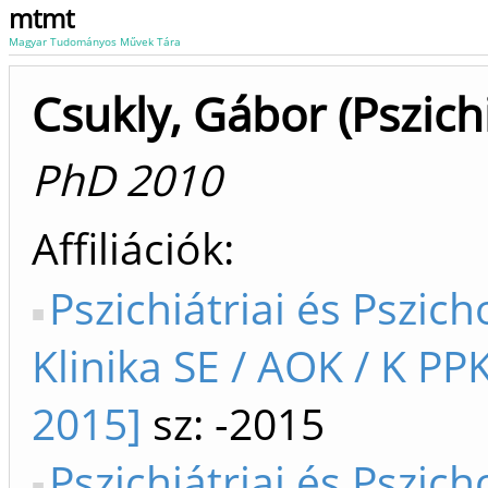
mtmt
Magyar Tudományos Művek Tára
Csukly, Gábor (Pszichi
PhD 2010
Affiliációk
Pszichiátriai és Pszic
Klinika SE / AOK / K PP
2015]
sz: -2015
Pszichiátriai és Pszic