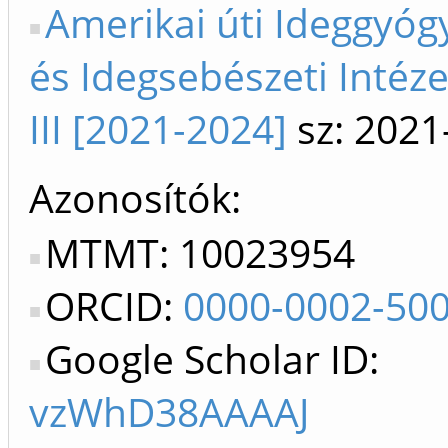
Amerikai úti Ideggyóg
és Idegsebészeti Intéze
III [2021-2024]
sz: 2021
Azonosítók
MTMT: 10023954
ORCID:
0000-0002-50
Google Scholar ID:
vzWhD38AAAAJ