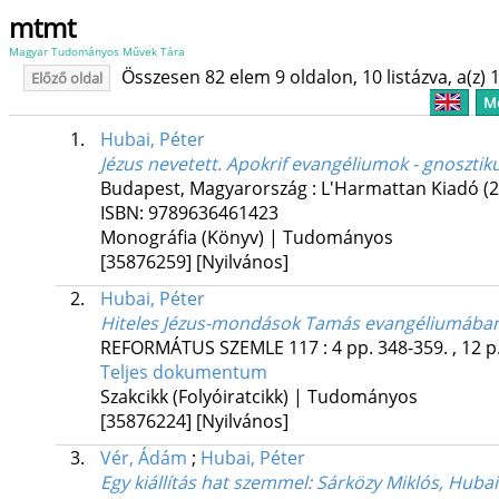
mtmt
Magyar Tudományos Művek Tára
Összesen 82 elem 9 oldalon, 10 listázva, a(z) 1
Előző oldal
Me
1.
Hubai, Péter
Jézus nevetett. Apokrif evangéliumok - gnosztik
Budapest, Magyarország :
L'Harmattan Kiadó
(
ISBN:
9789636461423
Monográfia (Könyv) | Tudományos
[35876259]
[Nyilvános]
2.
Hubai, Péter
Hiteles Jézus-mondások Tamás evangéliumába
REFORMÁTUS SZEMLE
117
:
4
pp. 348-359. , 12 p
Teljes dokumentum
Szakcikk (Folyóiratcikk) | Tudományos
[35876224]
[Nyilvános]
3.
Vér, Ádám
;
Hubai, Péter
Egy kiállítás hat szemmel
: Sárközy Miklós, Huba