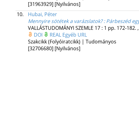
[31963929]
[Nyilvános]
10.
Hubai, Péter
Mennyire sötétek a varázslatok? : Párbeszéd egy
VALLÁSTUDOMÁNYI SZEMLE
17
:
1
pp. 172-182. 
DOI
REAL
Egyéb URL
Szakcikk (Folyóiratcikk) | Tudományos
[32706680]
[Nyilvános]