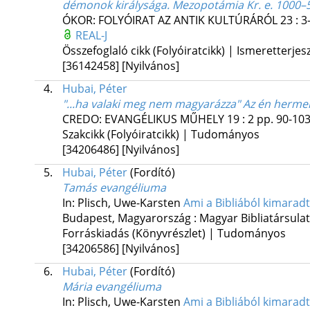
démonok királysága. Mezopotámia Kr. e. 1000–500 
ÓKOR: FOLYÓIRAT AZ ANTIK KULTÚRÁRÓL
23
:
3
REAL-J
Összefoglaló cikk (Folyóiratcikk) | Ismeretterjes
[36142458]
[Nyilvános]
4.
Hubai, Péter
"...ha valaki meg nem magyarázza" Az én herm
CREDO: EVANGÉLIKUS MŰHELY
19
:
2
pp. 90-103
Szakcikk (Folyóiratcikk) | Tudományos
[34206486]
[Nyilvános]
5.
Hubai, Péter
(Fordító)
Tamás evangéliuma
In: Plisch, Uwe-Karsten
Ami a Bibliából kimaradt
Budapest, Magyarország :
Magyar Bibliatársulat
Forráskiadás (Könyvrészlet) | Tudományos
[34206586]
[Nyilvános]
6.
Hubai, Péter
(Fordító)
Mária evangéliuma
In: Plisch, Uwe-Karsten
Ami a Bibliából kimaradt