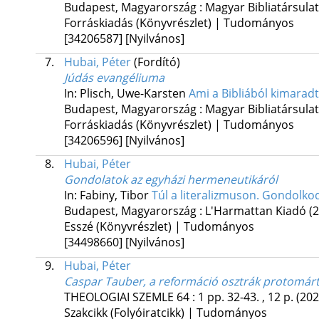
Budapest, Magyarország :
Magyar Bibliatársulat
Forráskiadás (Könyvrészlet) | Tudományos
[34206587]
[Nyilvános]
7.
Hubai, Péter
(Fordító)
Júdás evangéliuma
In: Plisch, Uwe-Karsten
Ami a Bibliából kimaradt
Budapest, Magyarország :
Magyar Bibliatársulat
Forráskiadás (Könyvrészlet) | Tudományos
[34206596]
[Nyilvános]
8.
Hubai, Péter
Gondolatok az egyházi hermeneutikáról
In: Fabiny, Tibor
Túl a literalizmuson. Gondolko
Budapest, Magyarország :
L'Harmattan Kiadó
(
Esszé (Könyvrészlet) | Tudományos
[34498660]
[Nyilvános]
9.
Hubai, Péter
Caspar Tauber, a reformáció osztrák protomárt
THEOLOGIAI SZEMLE
64
:
1
pp. 32-43. , 12 p.
(202
Szakcikk (Folyóiratcikk) | Tudományos